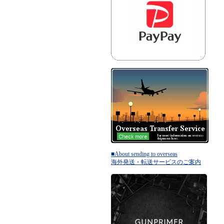
■About sending to overseas
海外発送・転送サービスのご案内