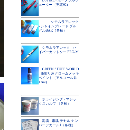
DSPIAE - ポータブルリ
ューター（充電式）
シモムラアレック
- シャインブレード グル
グルBAR（各種）
シモムラアレック - ハ
イパーカットソー PRO-M
GREEN STUFF WORLD
- 筆塗り用クロームメッキ
ペイント（アルコール系
17ml）
ホライジング - マジッ
クスカルプ （各種）
海魂 - 鋼魂 デセル ナン
バーデカール1（各種）