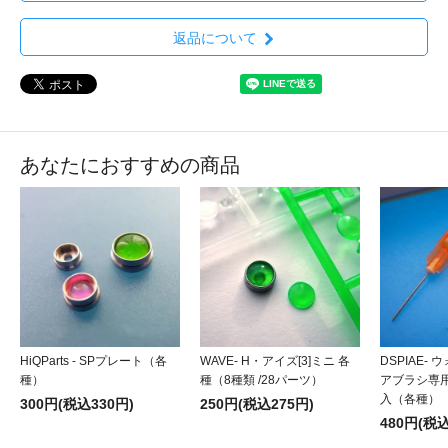
返品について
あなたにおすすめの商品
HiQParts - SPプレート（各
WAVE- H・アイズ[3]ミニ 各
DSPIAE-
種）
種（8種類 /28パーツ）
アブラシ専用
入（各種）
300円(税込330円)
250円(税込275円)
480円(税込