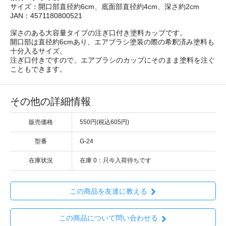
サイズ：開口部直径約6cm、底面部直径約4cm、深さ約2cm
JAN：4571180800521
深さのある大容量タイプの注ぎ口付き塗料カップです。
開口部は直径約6cmあり、エアブラシ塗装の際の希釈済み塗料も
十分入るサイズ。
注ぎ口付きですので、エアブラシのカップにそのまま塗料を注ぐ
こともできます。
その他の詳細情報
販売価格
550円(税込605円)
型番
G-24
在庫状況
在庫 0：只今入荷待ちです
この商品を友達に教える
この商品について問い合わせる