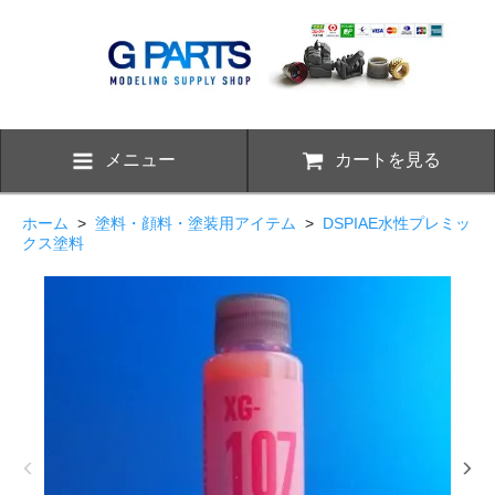
メニュー
カートを見る
ホーム
>
塗料・顔料・塗装用アイテム
>
DSPIAE水性プレミッ
クス塗料