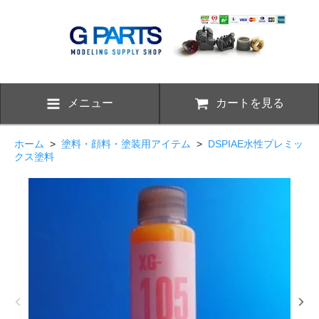
メニュー
カートを見る
ホーム
>
塗料・顔料・塗装用アイテム
>
DSPIAE水性プレミッ
クス塗料