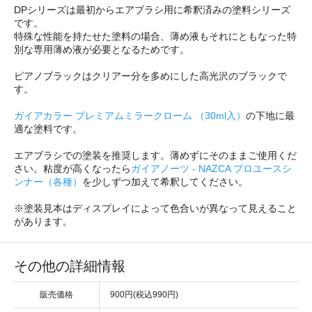
DPシリーズは最初からエアブラシ用に希釈済みの塗料シリーズ
です。
特殊な性能を持たせた塗料の場合、薄め液もそれにともなった特
別な専用薄め液が必要となるためです。
ピアノブラックはクリアー分を多めにした高光沢のブラックで
す。
ガイアカラー プレミアムミラークローム （30ml入）
の下地に最
適な塗料です。
エアブラシでの塗装を推奨します。薄めずにそのままご使用くだ
さい。粘度が高くなったら
ガイアノーツ - NAZCA プロユースシ
ンナー（各種）
を少しずつ加えて希釈してください。
※塗装見本はディスプレイによって色合いが異なって見えること
があります。
その他の詳細情報
販売価格
900円(税込990円)