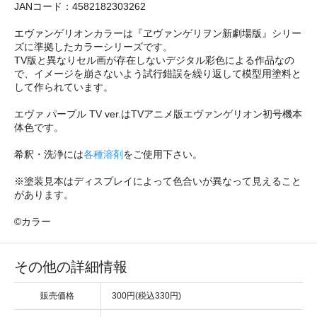
JANコード：4582182303262
エヴァンゲリオンカラーは『ヱヴァンゲリヲン新劇場版』シリー
ズに準拠したカラーシリーズです。
TV版と異なりセル画が存在しないデジタル彩色による作品なの
で、イメージを崩さないよう試行錯誤を繰り返して模型用塗料と
して作られています。
エヴァ パープル TV ver.はTVアニメ版エヴァンゲリオン初号機本
体色です。
希釈・洗浄には
各種溶剤
をご使用下さい。
※塗装見本はディスプレイによって色合いが異なって見えること
があります。
©カラー
その他の詳細情報
販売価格
300円(税込330円)