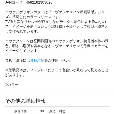
JANコード：4582182303026
エヴァンゲリオンカラーは『ヱヴァンゲリヲン新劇場版』シリー
ズに準拠したカラーシリーズです。
TV版と異なりセル画が存在しないデジタル彩色による作品なの
で、イメージを崩さないよう試行錯誤を繰り返して模型用塗料と
して作られています。
エヴァグリーンは昼間戦闘時のエヴァンゲリオン初号機本体の緑
色。明るい場所や基本となるエヴァンゲリオン初号機のカラーを
イメージしています。
希釈・洗浄には
各種溶剤
をご使用下さい。
※塗装見本はディスプレイによって色合いが異なって見えること
があります。
©カラー
その他の詳細情報
販売価格
300円(税込330円)