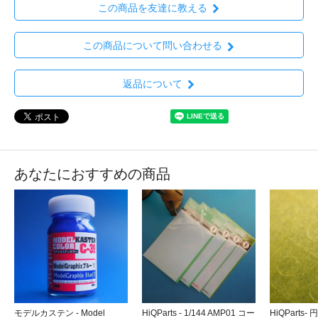
この商品を友達に教える
この商品について問い合わせる
返品について
あなたにおすすめの商品
モデルカステン - Model
HiQParts - 1/144 AMP01 コー
HiQParts