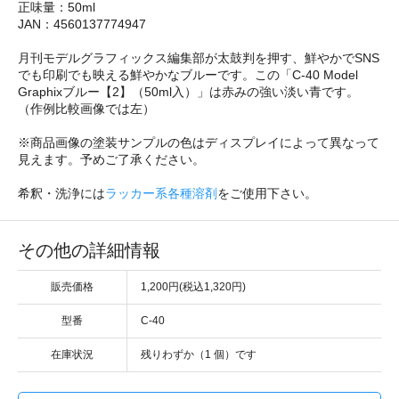
正味量：50ml
JAN：4560137774947
月刊モデルグラフィックス編集部が太鼓判を押す、鮮やかでSNS
でも印刷でも映える鮮やかなブルーです。この「C-40 Model
Graphixブルー【2】（50ml入）」は赤みの強い淡い青です。
（作例比較画像では左）
※商品画像の塗装サンプルの色はディスプレイによって異なって
見えます。予めご了承ください。
希釈・洗浄には
ラッカー系各種溶剤
をご使用下さい。
その他の詳細情報
販売価格
1,200円(税込1,320円)
型番
C-40
在庫状況
残りわずか（1 個）です