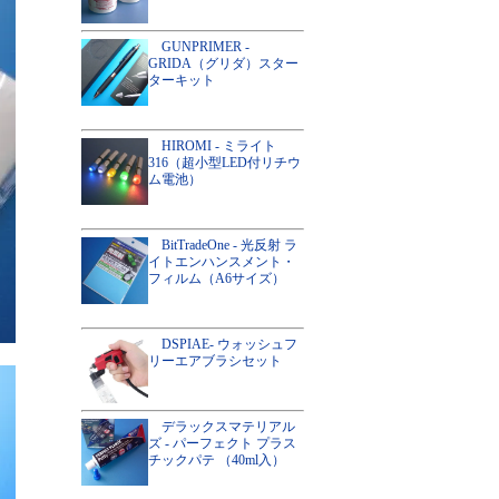
GUNPRIMER -
GRIDA（グリダ）スター
ターキット
HIROMI - ミライト
316（超小型LED付リチウ
ム電池）
BitTradeOne - 光反射 ラ
イトエンハンスメント・
フィルム（A6サイズ）
DSPIAE- ウォッシュフ
リーエアブラシセット
デラックスマテリアル
ズ - パーフェクト プラス
チックパテ （40ml入）