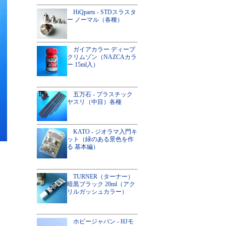
HiQparts - STDスラスタ
ー ノーマル（各種）
ガイアカラー ディープ
クリムゾン（NAZCAカラ
ー 15ml入）
五万石 - プラスチック
ヤスリ（中目）各種
KATO - ジオラマ入門キ
ット（緑のある景色を作
る 基本編）
TURNER（ターナー）
暗黒ブラック 20ml（アク
リルガッシュカラー）
ホビージャパン - HJモ