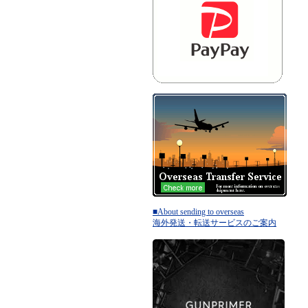
■About sending to overseas
海外発送・転送サービスのご案内