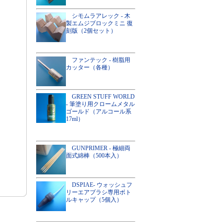
シモムラアレック - 木
製エムジブロックミニ 復
刻版（2個セット）
ファンテック - 樹脂用
カッター（各種）
GREEN STUFF WORLD
- 筆塗り用クロームメタル
ゴールド（アルコール系
17ml）
GUNPRIMER - 極細両
面式綿棒（500本入）
DSPIAE- ウォッシュフ
リーエアブラシ専用ボト
ルキャップ（5個入）