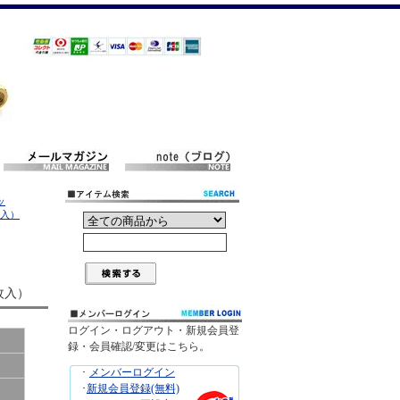
ッ
枚入）
枚入）
ログイン・ログアウト・新規会員登
録・会員確認/変更はこちら。
･
メンバーログイン
･
新規会員登録(無料)