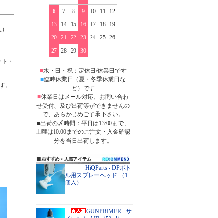
6
7
8
9
10
11
12
13
14
15
16
17
18
19
入）
20
21
22
23
24
25
26
27
28
29
30
ート・
■
水・日・祝：定休日/休業日です
■
臨時休業日（夏・冬季休業日な
す。
ど）です
■
休業日はメール対応、お問い合わ
せ受付、及び出荷等ができませんの
で、あらかじめご了承下さい。
■出荷の〆時間：平日は13:00まで、
土曜は10:00までのご注文・入金確認
分を当日出荷します。
HiQParts - DPボト
ル用スプレーヘッド （1
個入）
GUNPRIMER - サ