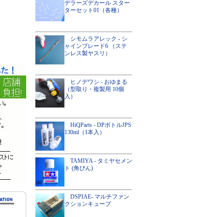
デラーズデカール スター
ターセット01（各種）
シモムラアレック - シ
ャインブレード6 （ステ
ンレス製ヤスリ）
ヒノデワシ - おゆまる
（型取り・複製用 10個
入）
HiQParts - DPボトルJPS
130ml（1本入）
TAMIYA - タミヤセメン
ト (角びん)
DSPIAE- マルチファン
クションキューブ