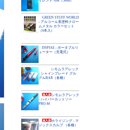
イレント AIR（50ml）
GREEN STUFF WORLD
- アルコール系塗料クロー
ムメタル カラーセット
（6本入）
DSPIAE - ポータブルリ
ューター（充電式）
シモムラアレック
- シャインブレード グル
グルBAR（各種）
シモムラアレック
- ハイパーカットソー
PRO-M
ホライジング - マ
ジックスカルプ （各種）