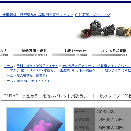
・造形素材・精密部品他 模型用品専門ショップ
G PARTS（ジーパーツ)
ホーム
>
塗料・顔料・塗装用アイテム
>
その他塗装用アイテム（塗装用クリップ・パレ
ト・マスク他）
>
DSPIAE - 水性カラー用湿式パレット用調色シート・親水タイプ（50
ホーム
>
新入荷商品（新着順）
ホーム
>
DSPIAE（ディスペイ）
DSPIAE - 水性カラー用湿式パレット用調色シート・親水タイプ（50
商品番号
MP-05 PRO
通常価格
450円(税込495円)
販売価格
450円(税込495円)