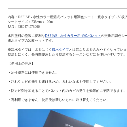
内容：DSPIAE - 水性カラー用湿式パレット用調色シート・親水タイプ（50枚
シートサイズ：238mmｘ120m
JAN：4580474573966
水性塗料の塗装に便利な
DSPIAE - 水性カラー用湿式パレット
の交換用調色シ
親水タイプの50枚セットです。
※親水タイプは、水をはじく
撥水タイプ
とは異なり水を含みやすくなっていま
乾燥しにくく、長時間使用したり乾燥するシーズンなどにも使いやすいです。
【使用上の注意】
・油性塗料には使用できません。
・汚れやカビの発生を避けるため、きれいな水を使用してください。
・防カビ剤を加えることでパレット内のカビの発生を効果的に予防できます。
・再利用できません。使用後は新しいものに取り替えてください。