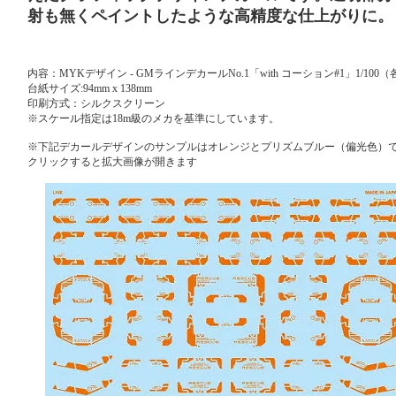
射も無くペイントしたような高精度な仕上がりに。
内容：MYKデザイン - GMラインデカールNo.1「with コーション#1」1/100
台紙サイズ:94mm x 138mm
印刷方式：シルクスクリーン
※スケール指定は18m級のメカを基準にしています。
※下記デカールデザインのサンプルはオレンジとプリズムブルー（偏光色）
クリックすると拡大画像が開きます