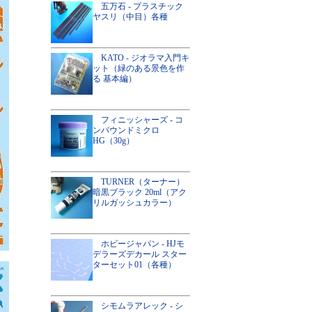
五万石 - プラスチック
ヤスリ（中目）各種
KATO - ジオラマ入門キ
ット（緑のある景色を作
る 基本編）
フィニッシャーズ - コ
ンパウンドミクロ
HG（30g）
TURNER（ターナー）
暗黒ブラック 20ml（アク
リルガッシュカラー）
ホビージャパン - HJモ
デラーズデカール スター
ターセット01（各種）
シモムラアレック - シ