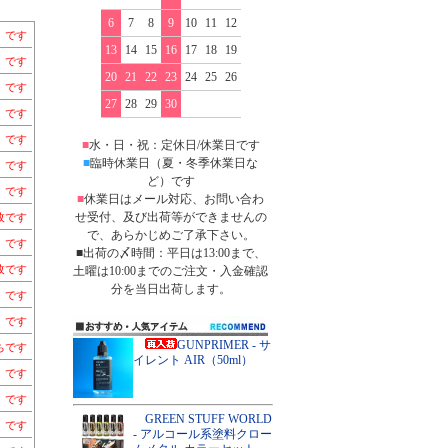
6
7
8
9
10
11
12
）です
13
14
15
16
17
18
19
）です
20
21
22
23
24
25
26
）です
27
28
29
30
）です
）です
■
水・日・祝：定休日/休業日です
■
臨時休業日（夏・冬季休業日な
）です
ど）です
）です
■
休業日はメール対応、お問い合わ
せ受付、及び出荷等ができませんの
枚です
で、あらかじめご了承下さい。
）です
■出荷の〆時間：平日は13:00まで、
枚です
土曜は10:00までのご注文・入金確認
分を当日出荷します。
）です
）です
GUNPRIMER - サ
ちです
イレント AIR（50ml）
）です
）です
GREEN STUFF WORLD
）です
- アルコール系塗料クロー