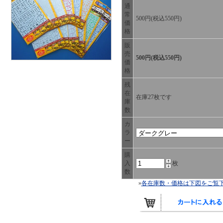
通
常
500円(税込550円)
価
格
販
売
500円(税込550円)
価
格
残
在
在庫27枚です
庫
数
カ
ラ
ー
購
入
枚
数
»
各在庫数・価格は下図をご覧