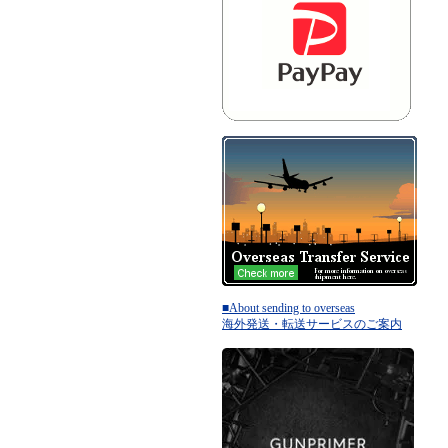
■About sending to overseas
海外発送・転送サービスのご案内