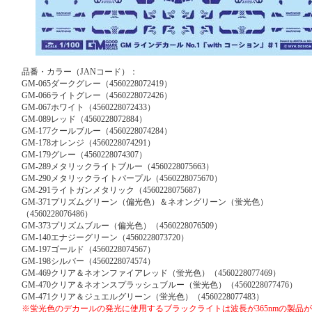
品番・カラー（JANコード）：
GM-065ダークグレー（4560228072419）
GM-066ライトグレー（4560228072426）
GM-067ホワイト（4560228072433）
GM-089レッド（4560228072884）
GM-177クールブルー（4560228074284）
GM-178オレンジ（4560228074291）
GM-179グレー（4560228074307）
GM-289メタリックライトブルー（4560228075663）
GM-290メタリックライトパープル（4560228075670）
GM-291ライトガンメタリック（4560228075687）
GM-371プリズムグリーン（偏光色）＆ネオングリーン（蛍光色）
（4560228076486）
GM-373プリズムブルー（偏光色）（4560228076509）
GM-140エナジーグリーン（4560228073720）
GM-197ゴールド（4560228074567）
GM-198シルバー（4560228074574）
GM-469クリア＆ネオンファイアレッド（蛍光色）（4560228077469）
GM-470クリア＆ネオンスプラッシュブルー（蛍光色）（4560228077476）
GM-471クリア＆ジュエルグリーン（蛍光色）（4560228077483）
※蛍光色のデカールの発光に使用するブラックライトは波長が365nmの製品