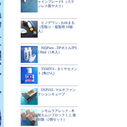
ャインブレード6 （ステ
ンレス製ヤスリ）
ヒノデワシ - おゆまる
（型取り・複製用 10個
入）
HiQParts - DPボトルJPS
130ml（1本入）
TAMIYA - タミヤセメン
ト (角びん)
DSPIAE- マルチファン
クションキューブ
シモムラアレック - 木
製エムジブロックミニ 復
刻版（2個セット）