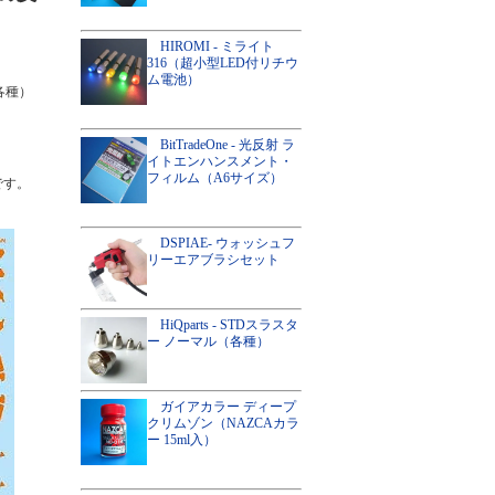
HIROMI - ミライト
316（超小型LED付リチウ
ム電池）
（各種）
BitTradeOne - 光反射 ラ
イトエンハンスメント・
フィルム（A6サイズ）
です。
DSPIAE- ウォッシュフ
リーエアブラシセット
HiQparts - STDスラスタ
ー ノーマル（各種）
ガイアカラー ディープ
クリムゾン（NAZCAカラ
ー 15ml入）