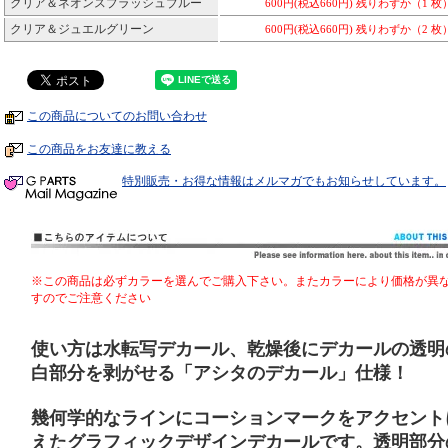
クリア＆ネオンスプラッシュブルー
600円(税込660円)
残りわずか（1 枚
クリア＆ジュエルグリーン
600円(税込660円)
残りわずか（2 枚
この商品についてのお問い合わせ
この商品をお友達に教える
特別販売・お得な情報はメルマガでもお知らせしています。
※この商品は必ずカラーを選んでご購入下さい。またカラーにより価格が異
すのでご注意ください
使い方は水転写デカール、乾燥後にデカールの透明
白部分を剥がせる「アシタのデカール」仕様！
幾何学的なラインにコーションマークをアクセント
えたグラフィックデザインデカールです。透明部分