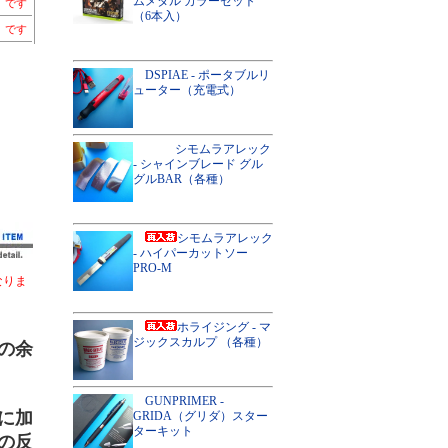
ムメタル カラーセット
）です
（6本入）
）です
DSPIAE - ポータブルリ
ューター（充電式）
シモムラアレック
- シャインブレード グル
グルBAR（各種）
シモムラアレック
- ハイパーカットソー
PRO-M
なりま
ホライジング - マ
ジックスカルプ （各種）
の余
GUNPRIMER -
に加
GRIDA（グリダ）スター
ターキット
の反