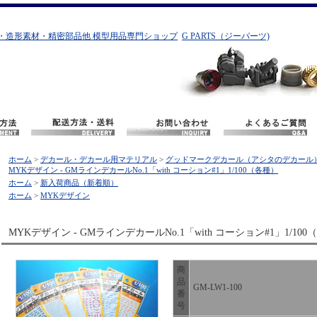
・造形素材・精密部品他 模型用品専門ショップ
G PARTS（ジーパーツ)
ホーム
>
デカール・デカール用マテリアル
>
グッドマークデカール（アシタのデカール
MYKデザイン - GMラインデカールNo.1「with コーション#1」1/100（各種）
ホーム
>
新入荷商品（新着順）
ホーム
>
MYKデザイン
MYKデザイン - GMラインデカールNo.1「with コーション#1」1/10
商
品
GM-LW1-100
番
号