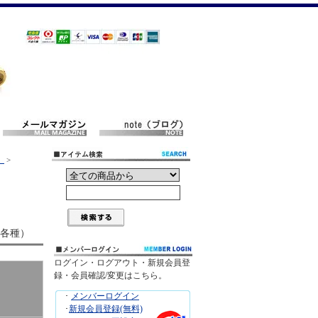
）
>
0（各種）
ログイン・ログアウト・新規会員登
録・会員確認/変更はこちら。
･
メンバーログイン
･
新規会員登録(無料)