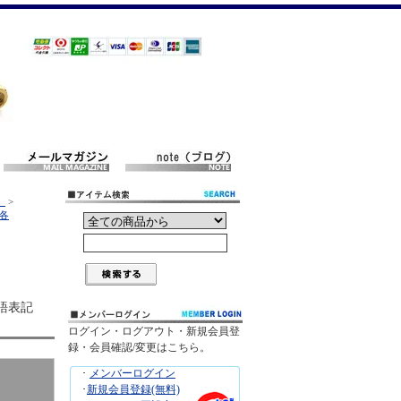
）
>
（各
英語表記
ログイン・ログアウト・新規会員登
録・会員確認/変更はこちら。
･
メンバーログイン
･
新規会員登録(無料)