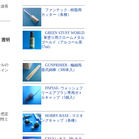
は波長
ファンテック - 樹脂用
カッター（各種）
GREEN STUFF WORLD
- 筆塗り用クロームメタル
、透明
ゴールド（アルコール系
17ml）
ールの
GUNPRIMER - 極細両
面式綿棒（500本入）
じイン
DSPIAE- ウォッシュフ
リーエアブラシ専用ボト
ルキャップ（5個入）
を想定
HOBBY BASE - マスキ
用性と
ングキャップ（各種）
GSIクレオス - Mr.カラ