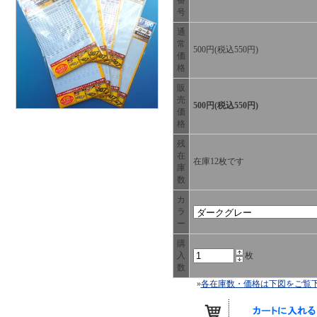
番
号
通
常
500円(税込550円)
価
格
販
売
500円(税込550円)
価
格
残
在
在庫12枚です
庫
数
カ
ラ
ー
購
入
枚
数
»
各在庫数・価格は下図をご覧