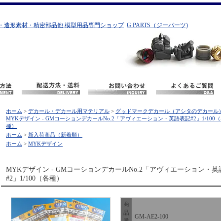
・造形素材・精密部品他 模型用品専門ショップ
G PARTS（ジーパーツ)
ホーム
>
デカール・デカール用マテリアル
>
グッドマークデカール（アシタのデカール
MYKデザイン - GMコーションデカールNo.2「アヴィエーション・英語表記#2」1/100
種）
ホーム
>
新入荷商品（新着順）
ホーム
>
MYKデザイン
MYKデザイン - GMコーションデカールNo.2「アヴィエーション・
#2」1/100（各種）
商
品
GM-AE2-100