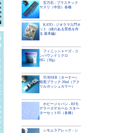
五万石 - プラスチック
ヤスリ（中目）各種
KATO - ジオラマ入門キ
ット（緑のある景色を作
る 基本編）
フィニッシャーズ - コ
ンパウンドミクロ
HG（30g）
TURNER（ターナー）
暗黒ブラック 20ml（アク
リルガッシュカラー）
ホビージャパン - HJモ
デラーズデカール スター
ターセット01（各種）
シモムラアレック - シ