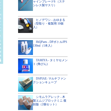
ャインブレード6 （ステ
ンレス製ヤスリ）
ヒノデワシ - おゆまる
（型取り・複製用 10個
入）
HiQParts - DPボトルJPS
130ml（1本入）
TAMIYA - タミヤセメン
ト (角びん)
DSPIAE- マルチファン
クションキューブ
シモムラアレック - 木
製エムジブロックミニ 復
刻版（2個セット）