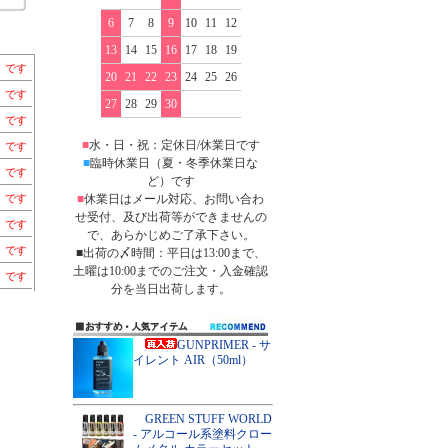
6
7
8
9
10
11
12
13
14
15
16
17
18
19
）です
20
21
22
23
24
25
26
）です
27
28
29
30
）です
■
水・日・祝：定休日/休業日です
）です
■
臨時休業日（夏・冬季休業日な
）です
ど）です
）です
■
休業日はメール対応、お問い合わ
せ受付、及び出荷等ができませんの
）です
で、あらかじめご了承下さい。
）です
■出荷の〆時間：平日は13:00まで、
土曜は10:00までのご注文・入金確認
）です
分を当日出荷します。
GUNPRIMER - サ
イレント AIR（50ml）
GREEN STUFF WORLD
- アルコール系塗料クロー