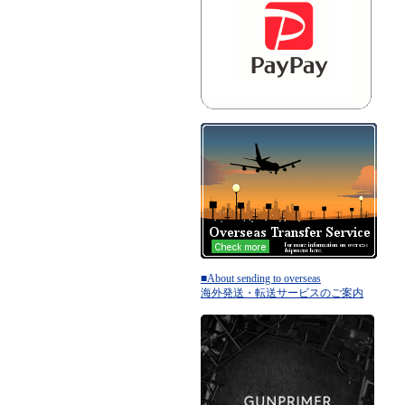
■About sending to overseas
海外発送・転送サービスのご案内