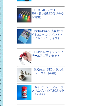
HIROMI - ミライト
316（超小型LED付リチウ
ム電池）
BitTradeOne - 光反射 ラ
イトエンハンスメント・
フィルム（A6サイズ）
DSPIAE- ウォッシュフ
リーエアブラシセット
HiQparts - STDスラスタ
ー ノーマル（各種）
ガイアカラー ディープ
クリムゾン（NAZCAカラ
ー 15ml入）