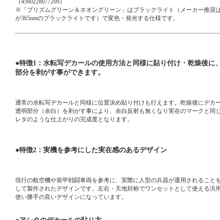
（4560228077209）
※「プリズムグリーン＆ネオングリーン」はブラックライト（メーカー推奨
が365nmのブラックライトです）で変色・発光する仕様です。
●特徴1：水転写デカールの使用方法と同様に貼り付け・乾燥後に
部分を剥がす事ができます。
通常の水転写デカールと同様に位置決め貼り付けも行えます。乾燥後にデカ
透明部分（余白）を剥がす事により、余白反射も無くなり実在のマークと同
レタのような仕上がりの完成度となります。
●特徴2：実機を参考にした実在感のあるデザイン
現行の航空機や装甲戦闘車両を参考に、実際に人型の兵器が運用されること
して製作されたデザインです。左右・天地対称でワンセットとして使える汎
使い勝手の良いデザインになっています。