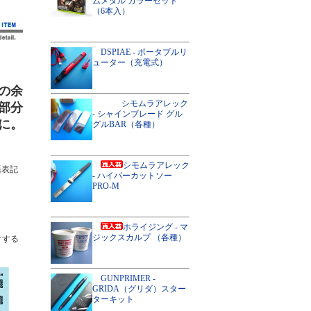
ムメタル カラーセット
（6本入）
DSPIAE - ポータブルリ
ューター（充電式）
の余
シモムラアレック
部分
- シャインブレード グル
に。
グルBAR（各種）
シモムラアレック
語表記
- ハイパーカットソー
PRO-M
ホライジング - マ
ジックスカルプ （各種）
クする
GUNPRIMER -
GRIDA（グリダ）スター
ターキット