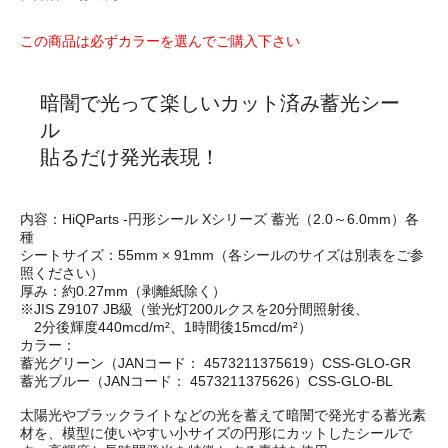
この商品は必ずカラーを選んでご購入下さい
暗闇で光って楽しいカット済み蓄光シー
ル
貼るだけ発光表現！
内容：HiQParts -円形シール Xシリーズ 蓄光（2.0～6.0mm）各
種
シートサイズ：55mm × 91mm（各シールのサイズは別表をご参
照ください）
厚み：約0.27mm（剥離紙除く）
※JIS Z9107 JB級（蛍光灯200ルクスを20分間照射後、
2分後輝度440mcd/m²、1時間後15mcd/m²）
カラー：
蓄光グリーン（JANコード： 4573211375619）CSS-GLO-GR
蓄光ブルー（JANコード： 4573211375626）CSS-GLO-BL
太陽光やブラックライトなどの光を蓄えて暗闇で発光する蓄光素
材を、模型に使いやすい小サイズの円形にカットしたシールで