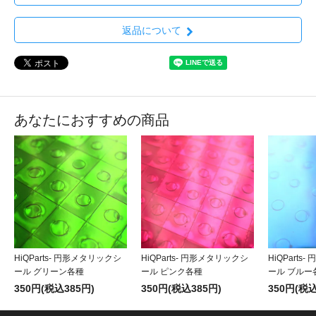
返品について
あなたにおすすめの商品
HiQParts- 円形メタリックシ
HiQParts- 円形メタリックシ
HiQParts
ール グリーン各種
ール ピンク各種
ール ブルー
350円(税込385円)
350円(税込385円)
350円(税込