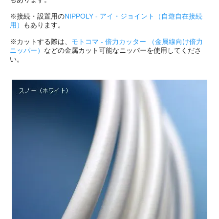
※接続・設置用の
NIPPOLY - アイ・ジョイント（自遊自在接続
用）
もあります。
※カットする際は、
モトコマ - 倍力カッター （金属線向け倍力
ニッパー）
などの金属カット可能なニッパーを使用してくださ
い。