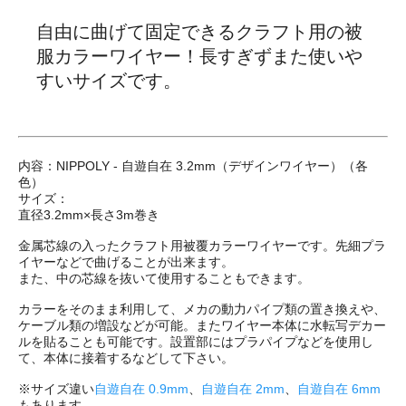
自由に曲げて固定できるクラフト用の被
服カラーワイヤー！長すぎずまた使いや
すいサイズです。
内容：NIPPOLY - 自遊自在 3.2mm（デザインワイヤー）（各
色）
サイズ：
直径3.2mm×長さ3m巻き
金属芯線の入ったクラフト用被覆カラーワイヤーです。先細プラ
イヤーなどで曲げることが出来ます。
また、中の芯線を抜いて使用することもできます。
カラーをそのまま利用して、メカの動力パイプ類の置き換えや、
ケーブル類の増設などが可能。またワイヤー本体に水転写デカー
ルを貼ることも可能です。設置部にはプラパイプなどを使用し
て、本体に接着するなどして下さい。
※サイズ違い
自遊自在 0.9mm
、
自遊自在 2mm
、
自遊自在 6mm
もあります。