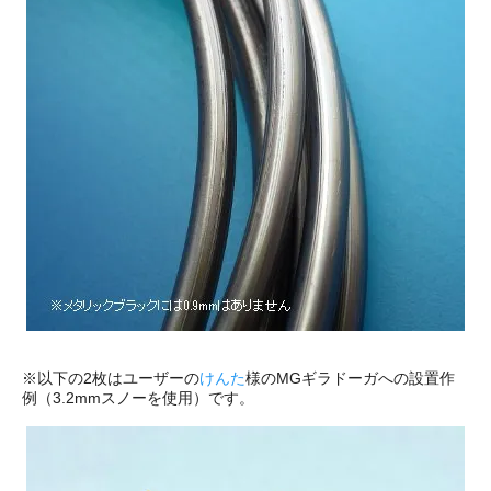
※以下の2枚はユーザーの
けんた
様のMGギラドーガへの設置作
例（3.2mmスノーを使用）です。