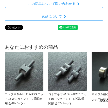
この商品について問い合わせる
返品について
あなたにおすすめの商品
コトブキヤ-M.S.G.ABSユニッ
コトブキヤ-M.S.G.ABSユニッ
ネオジム磁石
ト03 Wジョイント（2重関節
ト01 Tジョイント（小型2重
238円(税込
用 全48パーツ）
関節 全57パーツ）