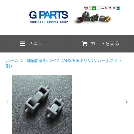
メニュー
カートを見る
ホーム
>
関節改造用パーツ（ABS/PS/ポリ/ポリカーボネイト
製）