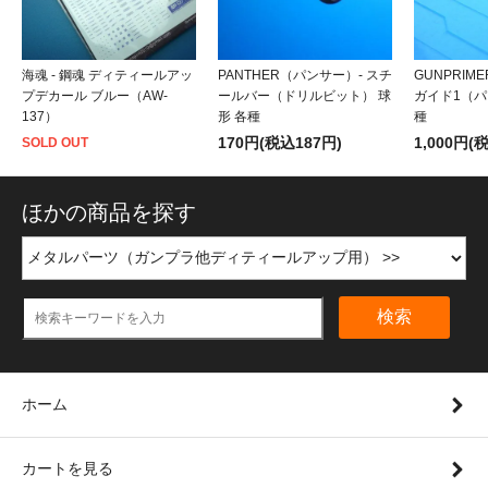
海魂 - 鋼魂 ディティールアッ
PANTHER（パンサー）- スチ
GUNPRIM
プデカール ブルー（AW-
ールバー（ドリルビット） 球
ガイド1（パ
137）
形 各種
種
170円(税込187円)
1,000円(
SOLD OUT
ほかの商品を探す
検索
ホーム
カートを見る