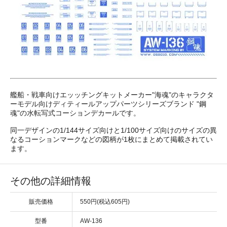
艦船・戦車向けエッッチングキットメーカー"海魂"のキャラクタ
ーモデル向けディティールアップパーツシリーズブランド "鋼
魂"の水転写式コーションデカールです。
同一デザインの1/144サイズ向けと1/100サイズ向けのサイズの異
なるコーションマークなどの図柄が1枚にまとめて掲載されてい
ます。
その他の詳細情報
販売価格
550円(税込605円)
型番
AW-136