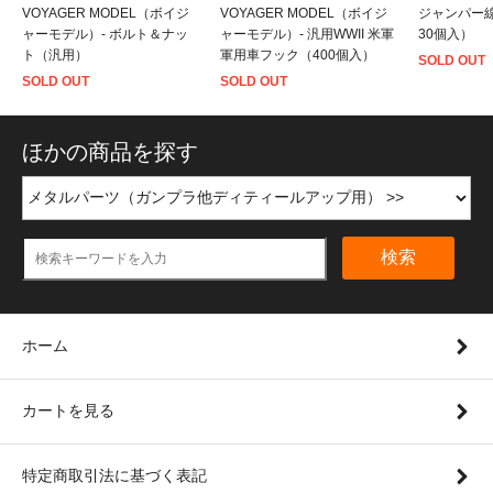
VOYAGER MODEL（ボイジ
VOYAGER MODEL（ボイジ
ジャンパー線
ャーモデル）- ボルト＆ナッ
ャーモデル）- 汎用WWII 米軍
30個入）
ト（汎用）
軍用車フック（400個入）
SOLD OUT
SOLD OUT
SOLD OUT
ほかの商品を探す
検索
ホーム
カートを見る
特定商取引法に基づく表記