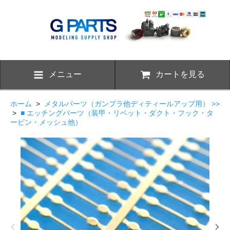
メニュー
カートを見る
ホーム
>
メタルパーツ（ガンプラ他ディティールアップ用） >>
>
■ エッチングパーツ（装甲・リベット・ダクト・フック・タ
ービン・メッシュ他）