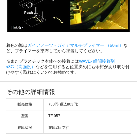
着色の際は
ガイアノーツ - ガイアマルチプライマー （50ml）
な
ど、プライマーを塗布してから塗装してください。
※またプラスチック本体への接着には
WAVE- 瞬間接着剤
x3G（高強度）
などを使用すると位置決めにも余裕があり取り付
けやすく取れにくいのでお勧めです。
その他の詳細情報
販売価格
730円(税込803円)
型番
TE 057
在庫状況
在庫2個です