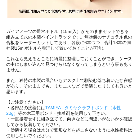
ガイアノーツの通常ボトル（15ml入）がそのままセットできる
組み立て式の木製ペイントラックです。無塗装のナチュラル色の
合板をレーザーカットしてあり、各段に6本づつ、合計18本の同
社製15mlボトルを整理して置いておくことが可能。
これなら見えるところに綺麗に整理しておくことができ、ケース
の中にしまい込んで見つけられなくなってしまうという事もあり
ません。
また、独特の木製の風合いもデスク上で馴染む落ち着いた存在感
があり、そのままでも、またニスなどで塗装したりしても良いと
思います。
【ご注意ください】
・各部品の接着には
TAMIYA - タミヤクラフトボンド（水性
20g）
等の木工用ボンド・接着剤を使用して下さい。
・一度接着せずに組み立てて、向きなどに間違いがないかを確認
してから接着してください。
・塗装する場合は水分で変形などを起こさないように水性塗料は
使用しないでください。