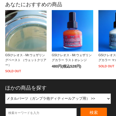
あなたにおすすめの商品
GSIクレオス - Mr.ウェザリン
GSIクレオス - Mr.ウェザリン
GSIクレオス
グペースト （ウェットクリア
グカラー ラストオレンジ
グカラー マ
ー）
480円(税込528円)
SOLD OUT
SOLD OUT
ほかの商品を探す
検索