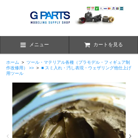
メニュー
カートを見る
ホーム
>
ツール・マテリアル各種（プラモデル・フィギュア制
作改修用） >>
>
■ スミ入れ・汚し表現・ウェザリング他仕上げ
用ツール