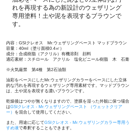
れを再現する為の新設計のウェザリング
専用塗料！土や泥を表現するブラウンで
す。
内容：GSIクレオス Mr.ウェザリングペースト マッドブラウン
容量：40ml（塗り面積0.4㎡）
成分：合成樹脂（アクリル）有機溶剤 顔料
適応素材：スチロール アクリル 塩化ビニール樹脂 木 石膏
※火気厳禁 第4種 第2石油類
油彩をベースにしたMr.ウェザリングカラーをベースにした立体
的な汚れを再現するウェザリング専用素材です。マッドブラウン
は、土や泥を表現する濃いブラウンです。
乾燥後はつやが無くなりますので、塗膜を湿った外観に保つ場合
は
GSIクレオス - Mr.ウェザリングペースト （ウェットクリア
ー）
を混合して使用してください。
また、用途に応じて
GSIクレオス - Mr.ウェザリングカラー専用う
すめ液
で希釈することもできます。