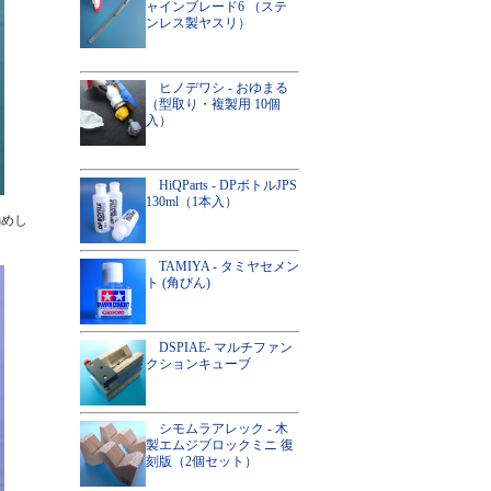
ャインブレード6 （ステ
ンレス製ヤスリ）
ヒノデワシ - おゆまる
（型取り・複製用 10個
入）
HiQParts - DPボトルJPS
130ml（1本入）
勧めし
TAMIYA - タミヤセメン
ト (角びん)
DSPIAE- マルチファン
クションキューブ
シモムラアレック - 木
製エムジブロックミニ 復
刻版（2個セット）