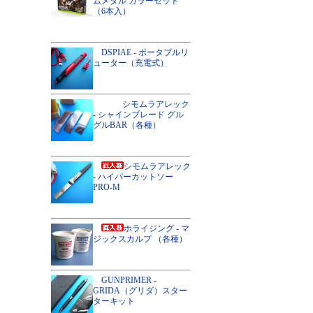
ムメタル カラーセット
（6本入）
DSPIAE - ポータブルリ
ューター（充電式）
シモムラアレック
- シャインブレード グル
グルBAR（各種）
シモムラアレック
- ハイパーカットソー
PRO-M
ホライジング - マ
ジックスカルプ （各種）
GUNPRIMER -
GRIDA（グリダ）スター
ターキット