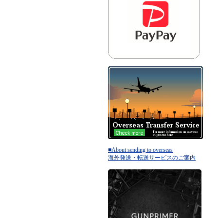
■About sending to overseas
海外発送・転送サービスのご案内