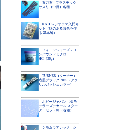
五万石 - プラスチック
ヤスリ（中目）各種
KATO - ジオラマ入門キ
ット（緑のある景色を作
る 基本編）
フィニッシャーズ - コ
ンパウンドミクロ
HG（30g）
TURNER（ターナー）
暗黒ブラック 20ml（アク
リルガッシュカラー）
ホビージャパン - HJモ
デラーズデカール スター
ターセット01（各種）
シモムラアレック - シ