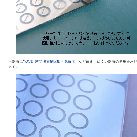
※瞬着は
WAVE- 瞬間接着剤 x3L（低白化）
など白化しにくい瞬着の使用をお
ます。