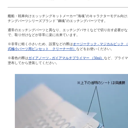
艦船・戦車向けエッッチングキットメーカー"海魂"のキャラクターモデル向け
チングパーツシリーズブランド "鋼魂"のエッチングパーツです。
通常のエッチングパーツと異なり、エッチングバサミなどで切り出す必要がな
で、取り付けなどが非常に楽に出来ています。
※非常に軽く小さいため、設置などの際は
オージーテック - マジカルピック 
式極小パーツ用ピンセット クリーナー付）
などをお使いください。
※着色の際は
ガイアノーツ - ガイアマルチプライマー （50ml）
など、プライマ
塗布してから塗装してください。