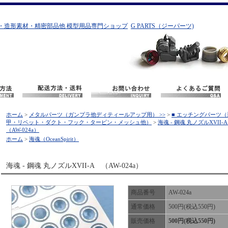
・造形素材・精密部品他 模型用品専門ショップ
G PARTS（ジーパーツ)
ホーム
>
メタルパーツ（ガンプラ他ディティールアップ用） >>
>
■ エッチングパーツ（
甲・リベット・ダクト・フック・タービン・メッシュ他）
>
海魂 - 鋼魂 丸ノズルXVII
（AW-024a）
ホーム
>
海魂（OceanSpirit）
海魂 - 鋼魂 丸ノズルXVII-A （AW-024a）
商品番号
AW-024a
通常価格
500円(税込550円)
販売価格
500円(税込550円)