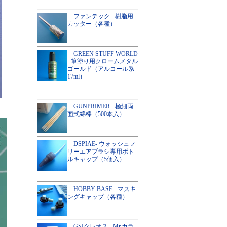
ファンテック - 樹脂用
カッター（各種）
GREEN STUFF WORLD
- 筆塗り用クロームメタル
ゴールド（アルコール系
17ml）
GUNPRIMER - 極細両
面式綿棒（500本入）
DSPIAE- ウォッシュフ
リーエアブラシ専用ボト
ルキャップ（5個入）
HOBBY BASE - マスキ
ングキャップ（各種）
GSIクレオス - Mr.カラ