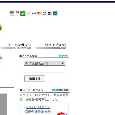
装
-A
ログイン・ログアウト・新規会員登
録・会員確認/変更はこちら。
･
メンバーログイン
･
新規会員登録(無料)