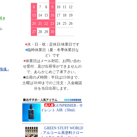
6
7
8
9
10
11
12
13
14
15
16
17
18
19
開き
20
21
22
23
24
25
26
ル
27
28
29
30
■
水・日・祝：定休日/休業日です
■
臨時休業日（夏・冬季休業日な
ど）です
■
休業日はメール対応、お問い合わ
せ受付、及び出荷等ができませんの
海魂 -
で、あらかじめご了承下さい。
■出荷の〆時間：平日は13:00まで、
土曜は10:00までのご注文・入金確認
分を当日出荷します。
GUNPRIMER - サ
イレント AIR（50ml）
GREEN STUFF WORLD
- アルコール系塗料クロー