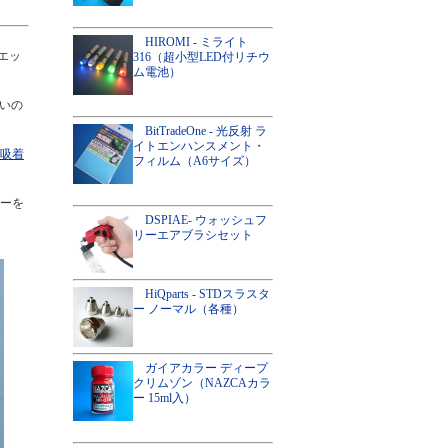
HIROMI - ミライト
エッ
316（超小型LED付リチウ
ム電池）
いの
BitTradeOne - 光反射 ラ
イトエンハンスメント・
（吸着
フィルム（A6サイズ）
ーを
DSPIAE- ウォッシュフ
リーエアブラシセット
HiQparts - STDスラスタ
ー ノーマル（各種）
ガイアカラー ディープ
クリムゾン（NAZCAカラ
ー 15ml入）