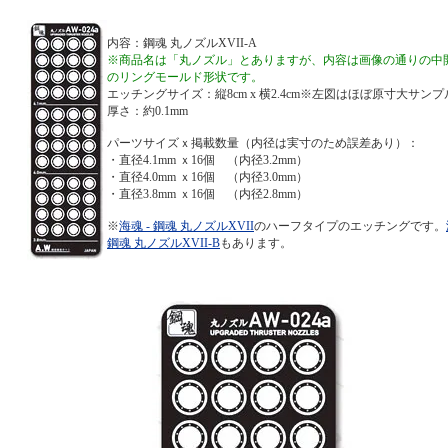
内容：鋼魂 丸ノズルXVII-A
※商品名は「丸ノズル」とありますが、内容は画像の通りの中
のリングモールド形状です。
エッチングサイズ：縦8cm x 横2.4cm※左図はほぼ原寸大サンプ
厚さ：約0.1mm
パーツサイズｘ掲載数量（内径は実寸のため誤差あり）：
・直径4.1mm ｘ16個 （内径3.2mm）
・直径4.0mm ｘ16個 （内径3.0mm）
・直径3.8mm ｘ16個 （内径2.8mm）
※
海魂 - 鋼魂 丸ノズルXVII
のハーフタイプのエッチングです。
鋼魂 丸ノズルXVII-B
もあります。