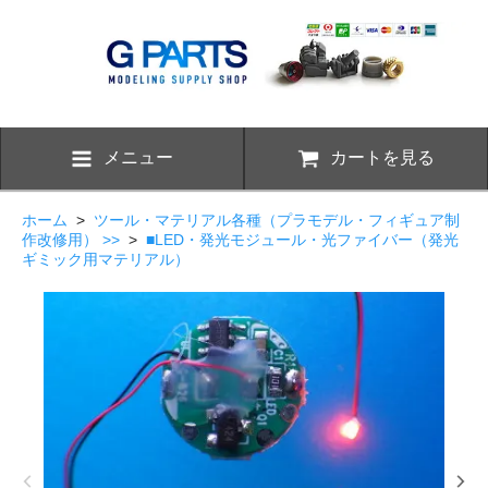
メニュー
カートを見る
ホーム
>
ツール・マテリアル各種（プラモデル・フィギュア制
作改修用） >>
>
■LED・発光モジュール・光ファイバー（発光
ギミック用マテリアル）