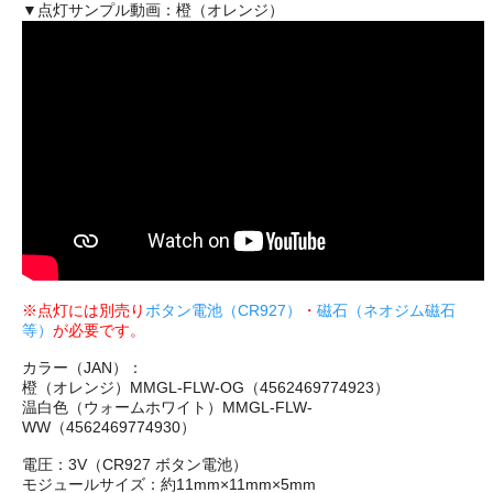
▼点灯サンプル動画：橙（オレンジ）
※点灯には別売り
ボタン電池（CR927）
・
磁石（ネオジム磁石
等）
が必要です。
カラー（JAN）：
橙（オレンジ）MMGL-FLW-OG（4562469774923）
温白色（ウォームホワイト）MMGL-FLW-
WW（4562469774930）
電圧：3V（CR927 ボタン電池）
モジュールサイズ：約11mm×11mm×5mm