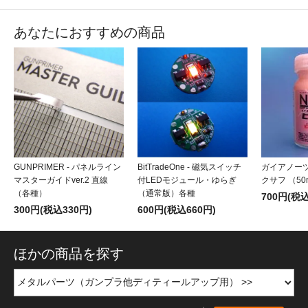
あなたにおすすめの商品
GUNPRIMER - パネルライン
BitTradeOne - 磁気スイッチ
ガイアノーツ 
マスターガイドver.2 直線
付LEDモジュール・ゆらぎ
クサフ （50
（各種）
（通常版）各種
700円(税込
300円(税込330円)
600円(税込660円)
ほかの商品を探す