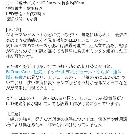
リード線サイズ：Φ0.3mm ｘ長さ約20cm
消費電力：約10mA
LED寿命：約3万時間
保証期間：6か月
[使い方]
ジオラマやビネットなどに使いやすい、自然にゆらめく、暖炉の
炎のような情緒のある発光機能のLEDモジュールです。
約1cm四方のスペースがあれば設置可能で、組み立て済み、配線
が不要なので、知識が無くても簡単に発光ギミックを追加した工
作が可能です。
また磁石を近づけるだけで点灯・消灯の切り替えが可能。
BitTradeOne - 磁気スイッチ付LEDモジュール・ゆらぎ（通常
版）各種
とは異なり、モジュールのリード線の先にLEDが1灯つ
いており、狭い箇所に炎やランプなどを点灯させるジオラマなど
がが簡単に再現できます。
また、LEDのリード線が20cmと長く、モジュールの設置個所と
LED発光部位が離れていても設置工作が可能になっています。
【注意】
・磁力の強さ、発光など所定の水準については、個体差や使用環
境により異なるため、詳細な計測は行っていません。