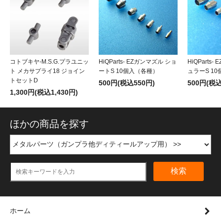
コトブキヤ-M.S.G.プラユニッ
HiQParts- EZガンマズル ショ
HiQParts
ト メカサプライ18 ジョイン
ートS 10個入（各種）
ュラーS 1
トセットD
500円(税込550円)
500円(税込
1,300円(税込1,430円)
ほかの商品を探す
検索
ホーム