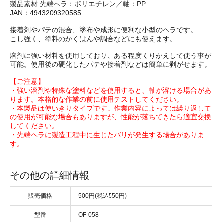
製品素材 先端ヘラ：ポリエチレン／軸：PP
JAN：4943209320585
接着剤やパテの混合、塗布や成形に便利な小型のヘラです。
こし強く、塗料のかくはんや調合などにも使えます。
溶剤に強い材料を使用しており、ある程度くりかえして使う事が
可能。使用後の硬化したパテや接着剤などは簡単に剥がせます。
【ご注意】
・強い溶剤や特殊な塗料などを使用すると、軸が溶ける場合があ
ります。本格的な作業の前に使用テストしてください。
・本製品は使いきりタイプです。作業内容によっては繰り返して
の使用が可能な場合もありますが、性能が落ちてきたら適宜交換
してください。
・先端ヘラに製造工程中に生じたバリが発生する場合がありま
す。
その他の詳細情報
販売価格
500円(税込550円)
型番
OF-058