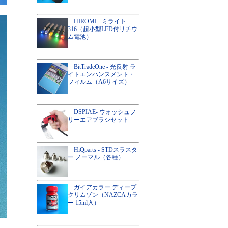
HIROMI - ミライト
316（超小型LED付リチウ
ム電池）
BitTradeOne - 光反射 ラ
イトエンハンスメント・
フィルム（A6サイズ）
DSPIAE- ウォッシュフ
リーエアブラシセット
HiQparts - STDスラスタ
ー ノーマル（各種）
ガイアカラー ディープ
クリムゾン（NAZCAカラ
ー 15ml入）