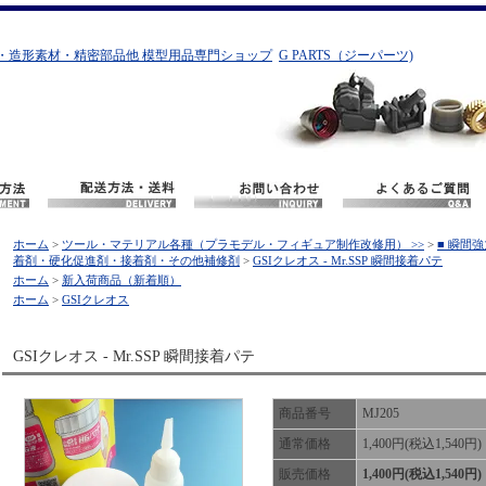
・造形素材・精密部品他 模型用品専門ショップ
G PARTS（ジーパーツ)
ホーム
>
ツール・マテリアル各種（プラモデル・フィギュア制作改修用） >>
>
■ 瞬間
着剤・硬化促進剤・接着剤・その他補修剤
>
GSIクレオス - Mr.SSP 瞬間接着パテ
ホーム
>
新入荷商品（新着順）
ホーム
>
GSIクレオス
GSIクレオス - Mr.SSP 瞬間接着パテ
商品番号
MJ205
通常価格
1,400円(税込1,540円)
販売価格
1,400円(税込1,540円)