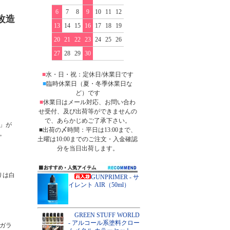
6
7
8
9
10
11
12
改造
13
14
15
16
17
18
19
20
21
22
23
24
25
26
27
28
29
30
■
水・日・祝：定休日/休業日です
■
臨時休業日（夏・冬季休業日な
ど）です
■
休業日はメール対応、お問い合わ
せ受付、及び出荷等ができませんの
で、あらかじめご了承下さい。
」が
■出荷の〆時間：平日は13:00まで、
。
土曜は10:00までのご注文・入金確認
分を当日出荷します。
りは白
GUNPRIMER - サ
イレント AIR（50ml）
GREEN STUFF WORLD
- アルコール系塗料クロー
ガラ