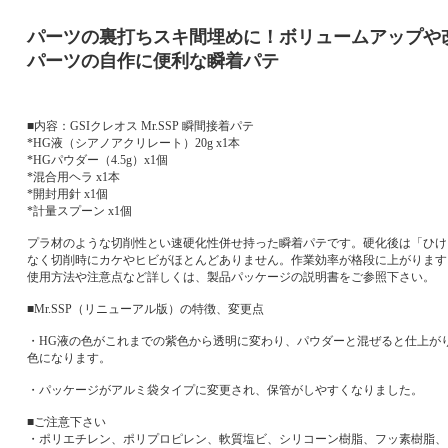
パーツの裏打ちスキ間埋めに！ボリュームアップや
パーツの自作に便利な瞬着パテ
■内容：GSIクレオス Mr.SSP 瞬間接着パテ
*HG液（シアノアクリレート）20g x1本
*HGパウダー（4.5g）x1個
*混合用ヘラ x1本
*開封用針 x1個
*計量スプーン x1個
プラ材のような切削性とい速硬化性併せ持った瞬着パテです。硬化後は「ひけ
なく切削時にカケやヒビがほとんどありません。作業効率が格段に上がります
使用方法や注意点など詳しくは、製品パッケージの説明書をご参照下さい。
■Mr.SSP（リニューアル版）の特徴、変更点
・HG液の色がこれまでの紫色から透明に変わり、パウダーと混ぜると仕上が
色になります。
・パッケージがアルミ袋タイプに変更され、保管がしやすくなりました。
■ご注意下さい
・ポリエチレン、ポリプロピレン、軟質塩ビ、シリコーン樹脂、フッ素樹脂、