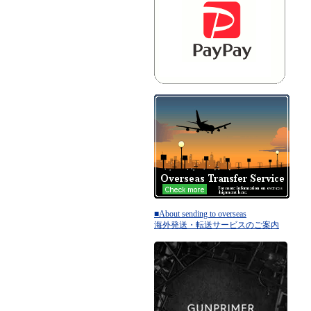
■About sending to overseas
海外発送・転送サービスのご案内