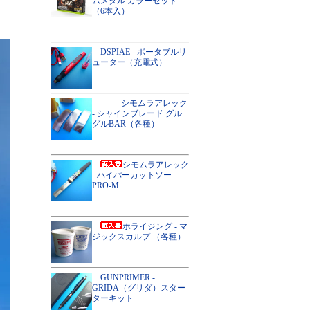
ムメタル カラーセット
（6本入）
DSPIAE - ポータブルリ
ューター（充電式）
シモムラアレック
- シャインブレード グル
グルBAR（各種）
シモムラアレック
- ハイパーカットソー
PRO-M
ホライジング - マ
ジックスカルプ （各種）
GUNPRIMER -
GRIDA（グリダ）スター
ターキット