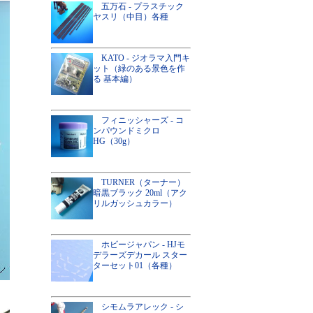
五万石 - プラスチック
ヤスリ（中目）各種
KATO - ジオラマ入門キ
ット（緑のある景色を作
る 基本編）
フィニッシャーズ - コ
ンパウンドミクロ
HG（30g）
TURNER（ターナー）
暗黒ブラック 20ml（アク
リルガッシュカラー）
ホビージャパン - HJモ
デラーズデカール スター
ターセット01（各種）
シモムラアレック - シ