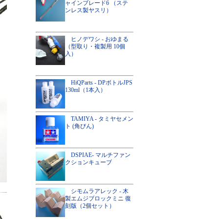
ャインブレード6 （ステ
ンレス製ヤスリ）
ヒノデワシ - おゆまる
（型取り・複製用 10個
入）
HiQParts - DPボトルJPS
130ml（1本入）
TAMIYA - タミヤセメン
ト (角びん)
DSPIAE- マルチファン
クションキューブ
シモムラアレック - 木
製エムジブロックミニ 復
刻版（2個セット）