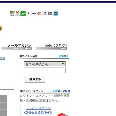
強力接
ログイン・ログアウト・新規会員登
録・会員確認/変更はこちら。
･
メンバーログイン
･
新規会員登録(無料)