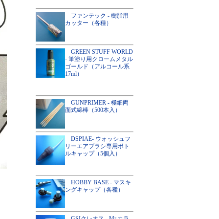
ファンテック - 樹脂用
カッター（各種）
GREEN STUFF WORLD
- 筆塗り用クロームメタル
ゴールド（アルコール系
17ml）
GUNPRIMER - 極細両
面式綿棒（500本入）
DSPIAE- ウォッシュフ
リーエアブラシ専用ボト
ルキャップ（5個入）
HOBBY BASE - マスキ
ングキャップ（各種）
GSIクレオス - Mr.カラ