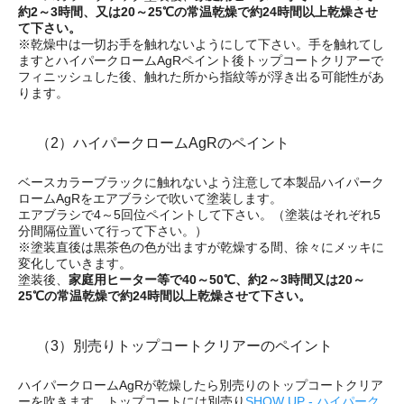
約2～3時間、又は20～25℃の常温乾燥で約24時間以上乾燥させ
て下さい。
※乾燥中は一切お手を触れないようにして下さい。手を触れてし
ますとハイパークロームAgRペイント後トップコートクリアーで
フィニッシュした後、触れた所から指紋等が浮き出る可能性があ
ります。
（2）ハイパークロームAgRのペイント
ベースカラーブラックに触れないよう注意して本製品ハイパーク
ロームAgRをエアブラシで吹いて塗装します。
エアブラシで4～5回位ペイントして下さい。（塗装はそれぞれ5
分間隔位置いて行って下さい。）
※塗装直後は黒茶色の色が出ますが乾燥する間、徐々にメッキに
変化していきます。
塗装後、
家庭用ヒーター等で40～50℃、約2～3時間又は20～
25℃の常温乾燥で約24時間以上乾燥させて下さい。
（3）別売りトップコートクリアーのペイント
ハイパークロームAgRが乾燥したら別売りのトップコートクリア
ーを吹きます。トップコートには別売り
SHOW UP - ハイパーク