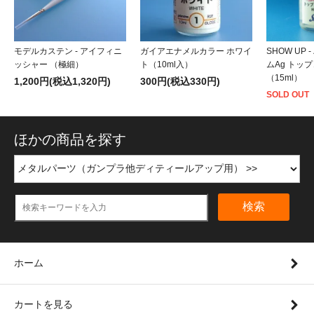
モデルカステン - アイフィニ
ガイアエナメルカラー ホワイ
SHOW UP
ッシャー （極細）
ト（10ml入）
ムAg トッ
（15ml）
1,200円(税込1,320円)
300円(税込330円)
SOLD OUT
ほかの商品を探す
検索
ホーム
カートを見る