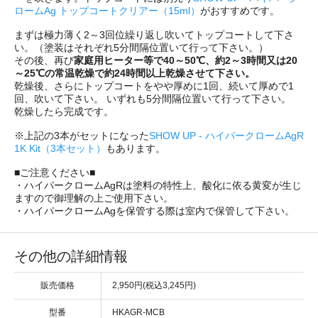
ロームAg トップコートクリアー（15ml）
がおすすめです。
まずは極力薄く2～3回位繰り返し吹いてトップコートして下さ
い。（塗装はそれぞれ5分間隔位置いて行って下さい。）
その後、再び
家庭用ヒーター等で40～50℃、約2～3時間又は20
～25℃の常温乾燥で約24時間以上乾燥させて下さい。
乾燥後、さらにトップコートをやや厚めに1回、続いて厚めで1
回、吹いて下さい。 いずれも5分間隔位置いて行って下さい。
乾燥したら完成です。
※上記の3本がセットになった
SHOW UP - ハイパークロームAgR
1K Kit（3本セット）
もあります。
■ご注意ください■
・ハイパークロームAgRは塗料の特性上、酸化に依る黄変が生じ
ますので御理解の上ご使用下さい。
・ハイパークロームAgを保管する際は室内で保管して下さい。
その他の詳細情報
販売価格
2,950円(税込3,245円)
型番
HKAGR-MCB