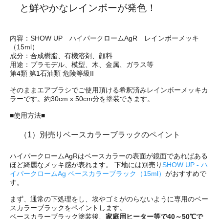
と鮮やかなレインボーが発色！
内容：SHOW UP ハイパークロームAgR レインボーメッキ
（15ml）
成分：合成樹脂、有機溶剤、顔料
用途：プラモデル、模型、木、金属、ガラス等
第4類 第1石油類 危険等級II
そのままエアブラシでご使用頂ける希釈済みレインボーメッキカ
ラーです。約30cm x 50cm分を塗装できます。
■使用方法■
（1）別売りベースカラーブラックのペイント
ハイパークロームAgRはベースカラーの表面が鏡面であればある
ほど綺麗なメッキ感が表れます。 下地には別売り
SHOW UP - ハ
イパークロームAg ベースカラーブラック（15ml）
がおすすめで
す。
まず、通常の下処理をし、埃やゴミがのらないように専用のベー
スカラーブラックをペイントします。
ベースカラーブラック塗装後、
家庭用ヒーター等で40～50℃で