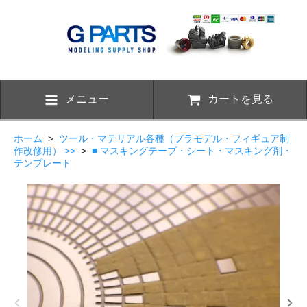
メニュー
カートを見る
ホーム
>
ツール・マテリアル各種（プラモデル・フィギュア制
作改修用） >>
>
■ マスキングテープ・シート・マスキング剤・
テンプレート