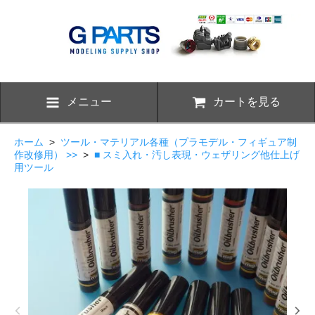
メニュー
カートを見る
ホーム
>
ツール・マテリアル各種（プラモデル・フィギュア制
作改修用） >>
>
■ スミ入れ・汚し表現・ウェザリング他仕上げ
用ツール