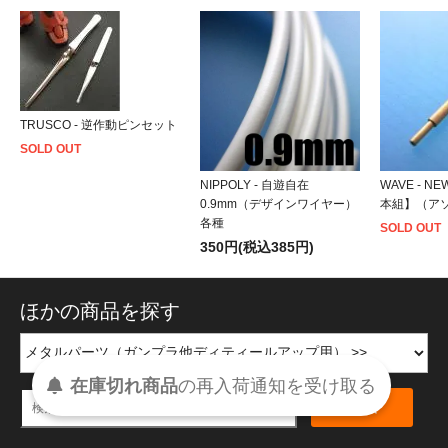
TRUSCO - 逆作動ピンセット
SOLD OUT
NIPPOLY - 自遊自在
WAVE - N
0.9mm（デザインワイヤー）
本組】（ア
各種
SOLD OUT
350円(税込385円)
ほかの商品を探す
在庫切れ商品
の
再入荷
通知を
受け取る
検索