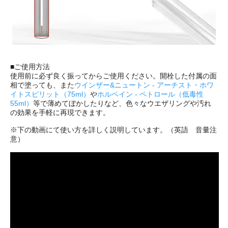
■ご使用方法
使用前に必ず良く振ってからご使用ください。開栓した付属の面
相で塗っても、また
ウインザー&ニュートン - アーチスト・ホワ
イトスピリット（75ml）
や
ホルベイン - ペトロール（低毒性
55ml）
等で薄めてぼかしたりなど、色々なウエザリングや汚れ
の効果を手軽に再現できます。
※下の動画にて使い方を詳しく説明しています。（英語 音量注
意）