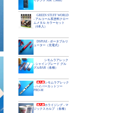
イレント AIR（50ml）
GREEN STUFF WORLD
- アルコール系塗料クロー
ムメタル カラーセット
（6本入）
DSPIAE - ポータブルリ
ューター（充電式）
シモムラアレック
- シャインブレード グル
グルBAR（各種）
シモムラアレック
- ハイパーカットソー
PRO-M
ホライジング - マ
ジックスカルプ （各種）