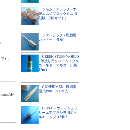
シモムラアレック - 木
製エムジブロックミニ 復
刻版（2個セット）
ファンテック - 樹脂用
カッター（各種）
GREEN STUFF WORLD
プです。
- 筆塗り用クロームメタル
ゴールド（アルコール系
17ml）
GUNPRIMER - 極細両
面式綿棒（500本入）
6mmの同
DSPIAE- ウォッシュフ
リーエアブラシ専用ボト
ルキャップ（5個入）