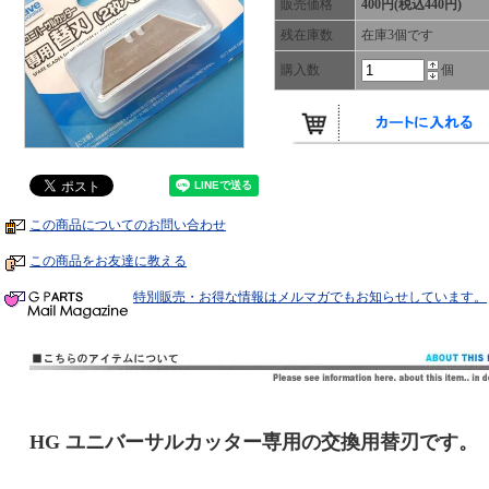
販売価格
400円(税込440円)
残在庫数
在庫3個です
購入数
個
この商品についてのお問い合わせ
この商品をお友達に教える
特別販売・お得な情報はメルマガでもお知らせしています。
HG ユニバーサルカッター専用の交換用替刃です。