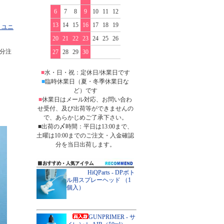
6
7
8
9
10
11
12
13
14
15
16
17
18
19
G ユニ
20
21
22
23
24
25
26
分注
27
28
29
30
■
水・日・祝：定休日/休業日です
■
臨時休業日（夏・冬季休業日な
ど）です
■
休業日はメール対応、お問い合わ
せ受付、及び出荷等ができませんの
で、あらかじめご了承下さい。
■出荷の〆時間：平日は13:00まで、
土曜は10:00までのご注文・入金確認
分を当日出荷します。
HiQParts - DPボト
ル用スプレーヘッド （1
個入）
GUNPRIMER - サ