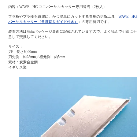
内容：WAVE - HG ユニバーサルカッター専用替刃（2枚入）
プラ板やプラ棒を綺麗に、かつ簡単にカットする専用の切断工具「
WAVE - H
バーサルカッター（角度切りガイド付き）
」の専用替刃です。
装着方法は商品パッケージ裏面に記載されていますので、よく読んで刃部に十
意して交換してください。
サイズ：
刃/ 長さ約60mm
刃先側 約28mm／根元側 約5mm
素材：炭素合金鋼
イギリス製