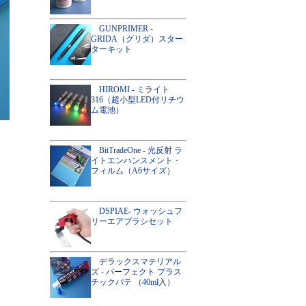
GUNPRIMER -
GRIDA（グリダ）スター
ターキット
HIROMI - ミライト
316（超小型LED付リチウ
ム電池）
BitTradeOne - 光反射 ラ
イトエンハンスメント・
フィルム（A6サイズ）
DSPIAE- ウォッシュフ
リーエアブラシセット
デラックスマテリアル
ズ - パーフェクト プラス
チックパテ （40ml入）