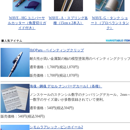
WAVE - HG ユニバーサ
WAVE - A・スプリング各
WAVE- G・タンク ショ
ルカッター（角度切りガ
種（15cm x 2本入）
ート（プロペラントタン
イド付き）
ク）
HiQParts - ペインティングクリップ
耐久性が高い金属製の軸の模型塗装用のペインティングクリッ
通常価格：1,700円(税込1,870円)
販売価格：1,700円(税込1,870円)
海魂 - 鋼魂 デセル ナンバーデカール1（各種）
ノンスケールのステンシル数字のナンバリングデカール。2mm～
一数字のサイズ違いが多数収録されていて便利。
通常価格：540円(税込594円)
販売価格：540円(税込594円)
シモムラアレック - ピンホイール2