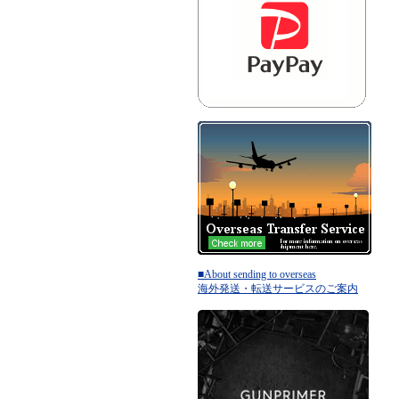
■About sending to overseas
海外発送・転送サービスのご案内