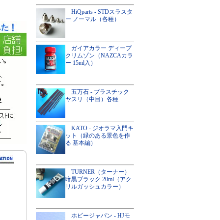
HiQparts - STDスラスタ
ー ノーマル（各種）
ガイアカラー ディープ
クリムゾン（NAZCAカラ
ー 15ml入）
五万石 - プラスチック
ヤスリ（中目）各種
KATO - ジオラマ入門キ
ット（緑のある景色を作
る 基本編）
TURNER（ターナー）
暗黒ブラック 20ml（アク
リルガッシュカラー）
ホビージャパン - HJモ