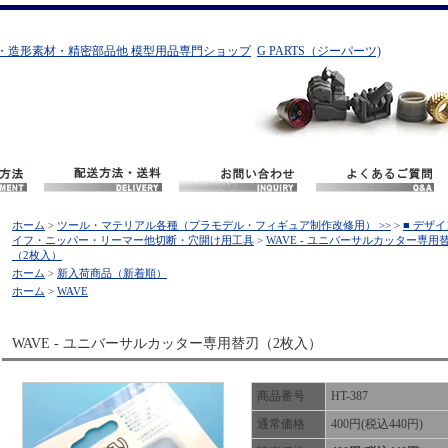
・造形素材・精密部品他 模型用品専門ショップ
G PARTS（ジーパーツ)
ホーム
>
ツール・マテリアル各種（プラモデル・フィギュア制作改修用） >>
>
■ デザ
イフ・ニッパー・リーマー他切断・穴開け用工具
>
WAVE - ユニバーサルカッター専用
（2枚入）
ホーム
>
新入荷商品（新着順）
ホーム
>
WAVE
WAVE - ユニバーサルカッター専用替刃（2枚入）
商品番号
HT-387
通常価格
400円(税込440円)