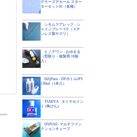
デラーズデカール スター
ターセット01（各種）
シモムラアレック - シ
ャインブレード6 （ステ
ンレス製ヤスリ）
ヒノデワシ - おゆまる
（型取り・複製用 10個
入）
HiQParts - DPボトルJPS
130ml（1本入）
TAMIYA - タミヤセメン
ト (角びん)
DSPIAE- マルチファン
クションキューブ