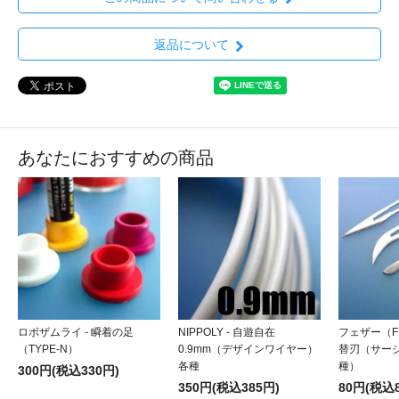
返品について
あなたにおすすめの商品
ロボザムライ - 瞬着の足
NIPPOLY - 自遊自在
フェザー（FE
（TYPE-N）
0.9mm（デザインワイヤー）
替刃（サー
各種
種）
300円(税込330円)
350円(税込385円)
80円(税込