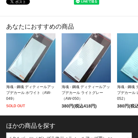
あなたにおすすめの商品
海魂 - 鋼魂 ディティールアッ
海魂 - 鋼魂 ディティールアッ
海魂 - 鋼
プデカール ホワイト（AW-
プデカール ライトグレー
プデカール 
049）
（AW-050）
052）
380円(税込418円)
380円(税込
SOLD OUT
ほかの商品を探す