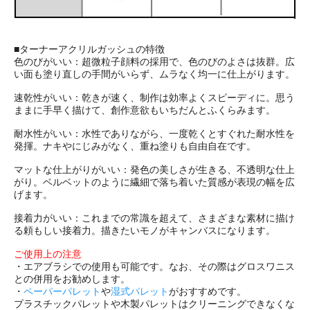
■ターナーアクリルガッシュの特徴
色のびがいい：超微粒子顔料の採用で、色のびのよさは抜群。広
い面も塗り直しの手間がいらず、ムラなく均一に仕上がります。
速乾性がいい：乾きが速く、制作は効率よくスピーディに。思う
ままに手早く描けて、創作意欲もいちだんとふくらみます。
耐水性がいい：水性でありながら、一度乾くとすぐれた耐水性を
発揮。ナキやにじみがなく、重ね塗りも自由自在です。
マットな仕上がりがいい：発色の美しさが生きる、不透明な仕上
がり。ベルベットのように繊細で落ち着いた質感が表現の幅を広
げます。
接着力がいい：これまでの常識を超えて、さまざまな素材に描け
る頼もしい接着力。描きたいモノがキャンバスになります。
ご使用上の注意
・エアブラシでの使用も可能です。なお、その際はグロスワニス
との併用をお勧めします。
・
ペーパーパレット
や
湿式パレット
がおすすめです。
プラスチックパレットや木製パレットはクリーニングできなくな