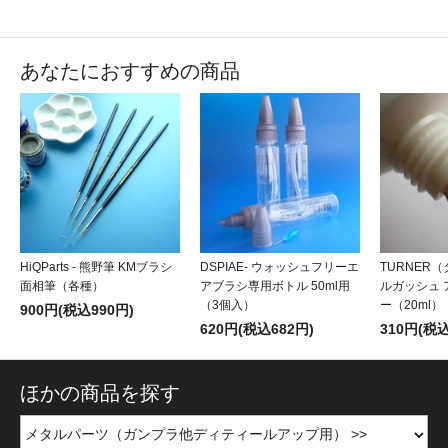
あなたにおすすめの商品
HiQParts - 熊野筆 KMブラシ
DSPIAE- ウォッシュフリーエ
TURNER
面相筆（各種）
アブラシ専用ボトル 50ml用
ルガッシュ
（3個入）
ー（20ml）
900円(税込990円)
620円(税込682円)
310円(税込
ほかの商品を探す