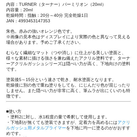
内容：TURNER（ターナー）バーミリオン（20ml）
内容量：20ml
乾燥時間：指触：20分～40分 完全乾燥1日
JAN：4993453147353
朱色。赤みの強いオレンジ色です。
※画像の見本色はディスプレイにより実際の色と異なって見える
場合があります。予めご了承ください。
むらなく繊細なマット（つや消し）に仕上がる美しい塗面と、
様々な素材に描ける強さを兼ね備えたアクリル塗料です。ターナ
ーアクリルガッシュシリーズは隠ぺい力が高く、下地向けの塗料
です。
塗装後5～15分という速さで乾き、耐水塗面となります。
乾燥後に別の色で重ね塗りをしても、にじんだり色が混じったり
しません。また隠ぺい力が非常に高く、筆ムラが出にくいのも特
徴です。
■使い方
・塗料2に対し、水1程度の量で希釈して使用します。
・下地剤が無くても塗装できますが、定着力を高めるには
アクリ
ルガッシュ用メタルプライマー
を下地に均一に塗るのががおすす
めです。