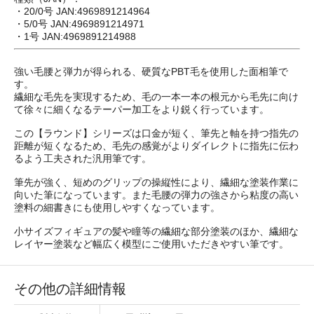
・20/0号 JAN:4969891214964
・5/0号 JAN:4969891214971
・1号 JAN:4969891214988
強い毛腰と弾力が得られる、硬質なPBT毛を使用した面相筆で
す。
繊細な毛先を実現するため、毛の一本一本の根元から毛先に向け
て徐々に細くなるテーパー加工をより鋭く行っています。
この【ラウンド】シリーズは口金が短く、筆先と軸を持つ指先の
距離が短くなるため、毛先の感覚がよりダイレクトに指先に伝わ
るよう工夫された汎用筆です。
筆先が強く、短めのグリップの操縦性により、繊細な塗装作業に
向いた筆になっています。また毛腰の弾力の強さから粘度の高い
塗料の細書きにも使用しやすくなっています。
小サイズフィギュアの髪や瞳等の繊細な部分塗装のほか、繊細な
レイヤー塗装など幅広く模型にご使用いただきやすい筆です。
その他の詳細情報