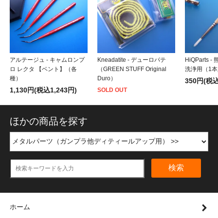
アルテージュ - キャムロンプ
Kneadatite - デューロパテ
HiQParts
ロ レクタ 【ベント】（各
（GREEN STUFF Original
洗浄用（1
種）
Duro）
350円(税込
1,130円(税込1,243円)
SOLD OUT
ほかの商品を探す
検索
ホーム