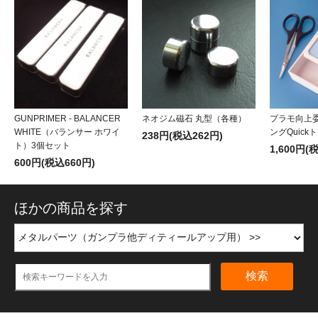
GUNPRIMER - BALANCER
ネオジム磁石 丸型（各種）
プラモ向上委
WHITE（バランサー ホワイ
ングQuick
238円(税込262円)
ト）3個セット
1,600円(
600円(税込660円)
ほかの商品を探す
検索