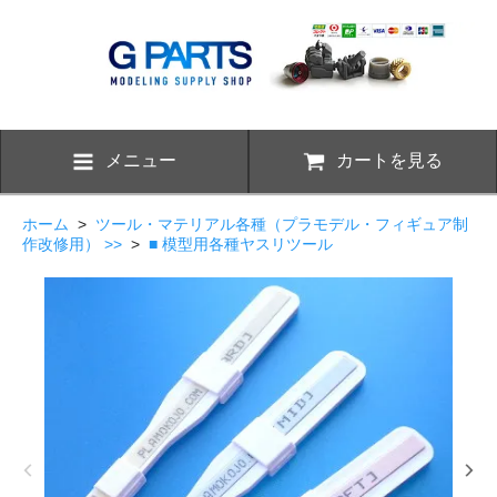
メニュー
カートを見る
ホーム
>
ツール・マテリアル各種（プラモデル・フィギュア制
作改修用） >>
>
■ 模型用各種ヤスリツール