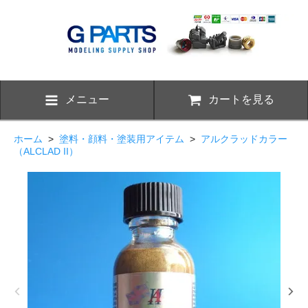
メニュー
カートを見る
ホーム
>
塗料・顔料・塗装用アイテム
>
アルクラッドカラー
（ALCLAD II）