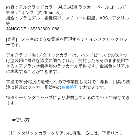
内容：アルクラッドカラー ALCLADII ラッカー ペイルゴールド
容量：1オンス（約28.5ml入）
用途：プラモデル、各種模型、スチロール樹脂、ABS、アクリル
等
JANCODE：853328001088
[光沢] メッキのような質感を再現するシャインメタリックカラ
ーです。
アルクラッドIIのメタリックカラーは、ハンドピースでの吹きつ
け塗装用に最適な濃度に調合された、開封したらそのまま使用で
きるエアブラシ塗装専用のラッカー系塗料です。金属色をリアル
に表現することができます。
常温で30分程度の速乾性なので作業性も良好で、希釈、用具の洗
浄は通常のラッカー系塗料の
各種溶剤
で大丈夫です。
特殊シーリングキャップにより密閉しているので4～6年保存でき
ます。
■使い方
（1）メタリックカラーをリアルに再現するには、下塗りとし