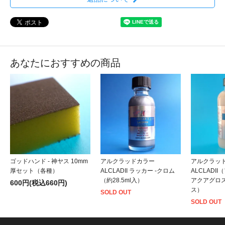
あなたにおすすめの商品
ゴッドハンド - 神ヤス 10mm
アルクラッドカラー
アルクラッ
厚セット（各種）
ALCLADII ラッカー -クロム
ALCLADII
（約28.5ml入）
アクアグロス
600円(税込660円)
ス）
SOLD OUT
SOLD OUT