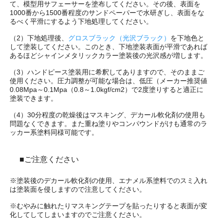
て、模型用サフェーサーを塗布してください。その後、表面を
1000番から1500番程度のサンドペーパーで水研ぎし、表面をな
るべく平滑にするよう下地処理してください。
（2）下地処理後、
グロスブラック（光沢ブラック）
を下地色と
して塗装してください。このとき、下地塗装表面が平滑であれば
あるほどシャインメタリックカラー塗装後の光沢感が増します。
（3）ハンドピース塗装用に希釈してありますので、そのままご
使用ください。圧力調整が可能な場合は、低圧（メーカー推奨値
0.08Mpa～0.1Mpa（0.8～1.0kgf/cm2）で2度塗りすると適正に
塗装できます。
（4）30分程度の乾燥後はマスキング、デカール軟化剤の使用も
問題なくできます。また重ね塗りやコンパウンドがけも通常のラ
ッカー系塗料同様可能です。
■ご注意ください
※塗装後のデカール軟化剤の使用、エナメル系塗料でのスミ入れ
は塗装面を侵しますので注意してください。
※むやみに触れたりマスキングテープを貼ったりすると表面が変
化してしてしまいますのでご注意ください。