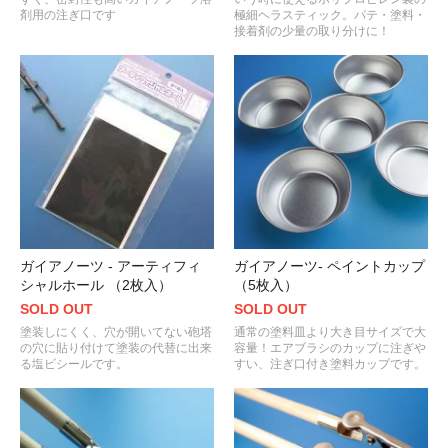
剤用の注ぎ口です
極細ヘラスティック。パテ・塗料・
接着剤の少量の取り分けに！
ガイアノーツ - アーティフィ
ガイアノーツ- ペイントカップ
シャルホール （2枚入）
（5枚入）
SOLD OUT
SOLD OUT
塗装しにくく、穴が開いてない砲塔
通常の塗料皿より大き目サイズで大
の穴に貼り付けて塗装の代替に出来
容量！エアブラシのカップに注ぎや
る塩ビシールです。
すい、注ぎ口付き塗料カップです。