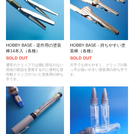
HOBBY BASE - 逆作用の塗装
HOBBY BASE - 持ちやすい塗
棒14本入（各種）
装棒（各種）
SOLD OUT
SOLD OUT
通常のクリップでは掴む部位のない
片手でも持ちやすく、クリップの取
筒状の部品を塗装するのに便利な逆
っ手が扱いやすい塗装用の持ち手で
作動クリップのついた塗装用の持ち
す。
手です。