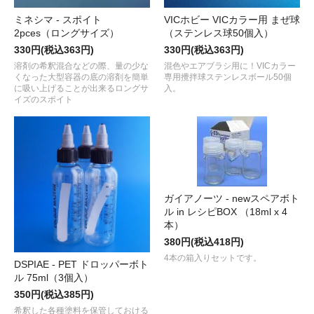
ミネシマ - スポイト
VICホビー VICカラー用 まぜ球
2pces（ロングサイズ）
（ステンレス球50個入）
330円(税込363円)
330円(税込363円)
溶剤の希釈混合などの際、量の少な
混色やエアブラシ用に！VICカラー
くなった大型容器の底の溶剤を簡単
専用攪拌球ステンレスボール50個
に吸い上げることが出来るロングサ
入。
イズのスポイト
ガイアノーツ - newスペアボト
ル in レシピBOX （18ml x 4
本）
380円(税込418円)
4本の箱入りセットです。
DSPIAE - PET ドロッパーボト
ル 75ml（3個入）
350円(税込385円)
希釈した各種塗料を保管しておける