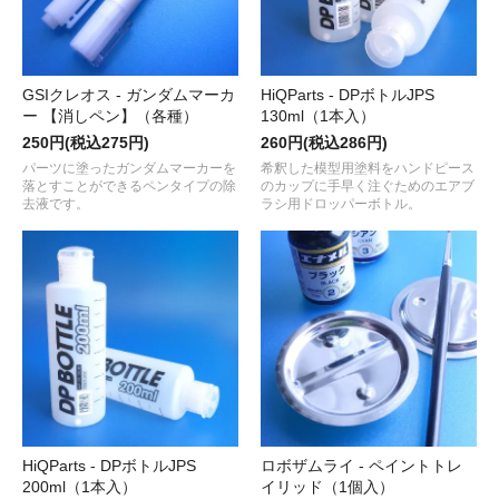
GSIクレオス - ガンダムマーカ
HiQParts - DPボトルJPS
ー 【消しペン】（各種）
130ml（1本入）
250円(税込275円)
260円(税込286円)
パーツに塗ったガンダムマーカーを
希釈した模型用塗料をハンドピース
落とすことができるペンタイプの除
のカップに手早く注ぐためのエアブ
去液です。
ラシ用ドロッパーボトル。
HiQParts - DPボトルJPS
ロボザムライ - ペイントトレ
200ml（1本入）
イリッド（1個入）