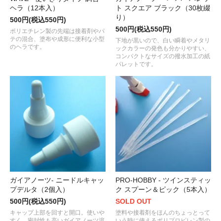
ヘラ（12本入）
ト スクエア ブラック（30枚綴
り）
500円(税込550円)
500円(税込550円)
ポリエチレン製の先端は接着剤やパ
テの混合、塗布や成形に便利な小型
下地が黒いので、白い瞬着やメタリ
のヘラです。
ックカラーの発色も分かりやすい、
コンパクトなサイズの撥水加工の紙
パレットです。
ガイアノーツ- ニードルキャッ
PRO-HOBBY - ツインスティッ
プデルタ（2個入）
ク スプーン＆ピック（5本入）
500円(税込550円)
SOLD OUT
キャップ上部を回すと開口。使いや
塗料や接着剤をほんのちょっとって
すく、密封性も高いガイアノーツ溶
いう時に使えるポリプロピレン製の