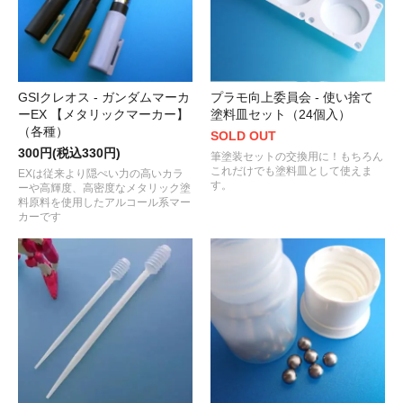
GSIクレオス - ガンダムマーカ
プラモ向上委員会 - 使い捨て
ーEX 【メタリックマーカー】
塗料皿セット（24個入）
（各種）
SOLD OUT
300円(税込330円)
筆塗装セットの交換用に！もちろん
これだけでも塗料皿として使えま
EXは従来より隠ぺい力の高いカラ
す。
ーや高輝度、高密度なメタリック塗
料原料を使用したアルコール系マー
カーです