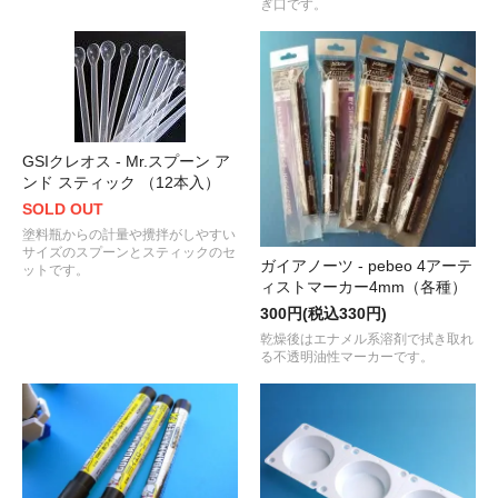
ぎ口です。
GSIクレオス - Mr.スプーン ア
ンド スティック （12本入）
SOLD OUT
塗料瓶からの計量や攪拌がしやすい
サイズのスプーンとスティックのセ
ガイアノーツ - pebeo 4アーテ
ットです。
ィストマーカー4mm（各種）
300円(税込330円)
乾燥後はエナメル系溶剤で拭き取れ
る不透明油性マーカーです。