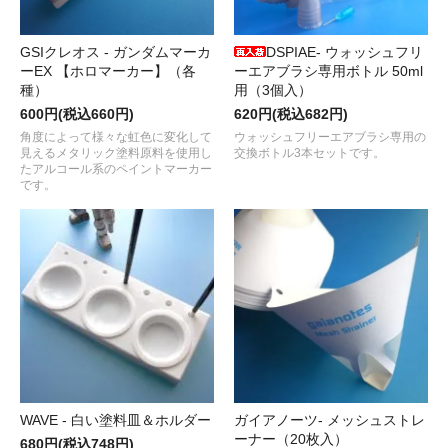
GSIクレオス - ガンダムマーカ
DSPIAE- ウォッシュフリ
ーEX 【ホロマーカー】（各
ーエアブラシ専用ボトル 50ml
種）
用（3個入）
600円(税込660円)
620円(税込682円)
角度によって様々な虹色に変化して
ウォッシュフリーエアブラシ専用の
見えるメタリック塗料原料を使用し
交換ボトル3本セットです。
たアルコール系のペイントマーカー
です。
WAVE - 白い塗料皿＆ホルダー
ガイアノーツ- メッシュストレ
ーナー（20枚入）
680円(税込748円)