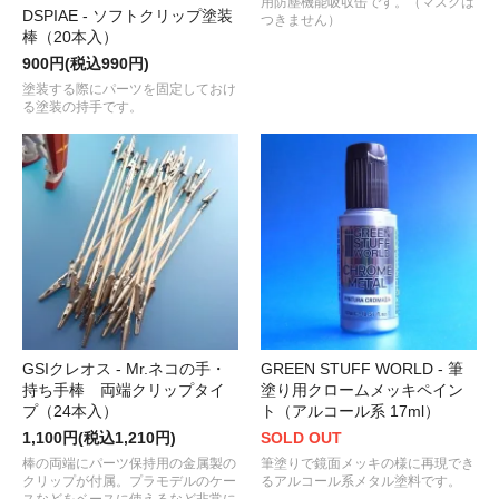
用防塵機能吸収缶です。（マスクは
DSPIAE - ソフトクリップ塗装
つきません）
棒（20本入）
900円(税込990円)
塗装する際にパーツを固定しておけ
る塗装の持手です。
GSIクレオス - Mr.ネコの手・
GREEN STUFF WORLD - 筆
持ち手棒 両端クリップタイ
塗り用クロームメッキペイン
プ（24本入）
ト（アルコール系 17ml）
1,100円(税込1,210円)
SOLD OUT
棒の両端にパーツ保持用の金属製の
筆塗りで鏡面メッキの様に再現でき
クリップが付属。プラモデルのケー
るアルコール系メタル塗料です。