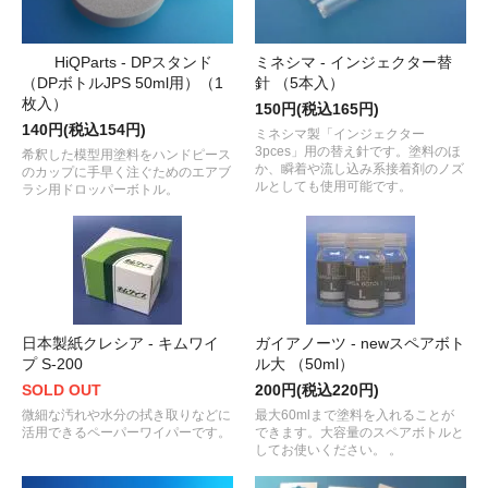
HiQParts - DPスタンド
ミネシマ - インジェクター替
（DPボトルJPS 50ml用）（1
針 （5本入）
枚入）
150円(税込165円)
140円(税込154円)
ミネシマ製「インジェクター
3pces」用の替え針です。塗料のほ
希釈した模型用塗料をハンドピース
か、瞬着や流し込み系接着剤のノズ
のカップに手早く注ぐためのエアブ
ルとしても使用可能です。
ラシ用ドロッパーボトル。
日本製紙クレシア - キムワイ
ガイアノーツ - newスペアボト
プ S-200
ル大 （50ml）
SOLD OUT
200円(税込220円)
微細な汚れや水分の拭き取りなどに
最大60mlまで塗料を入れることが
活用できるペーパーワイパーです。
できます。大容量のスペアボトルと
してお使いください。 。