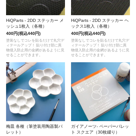
HiQParts - 2DD ステッカー メ
HiQParts - 2DD ステッカー ヘ
ッシュ1枚入（各種）
ックス1枚入（各種）
400円(税込440円)
400円(税込440円)
塗装なしでコレを貼るだけで丸穴デ
塗装なしでコレを貼るだけで丸穴デ
ィテールアップ！ 貼り付け部に異
ィテールアップ！ 貼り付け部に異
物侵入防止用の金網があるように見
物侵入防止用の金網があるように見
せることができます。
せることができます。
梅皿 各種（筆塗装用陶器製パ
ガイアノーツ- ペーパーパレッ
レット）
ト スクエア（30枚綴り）