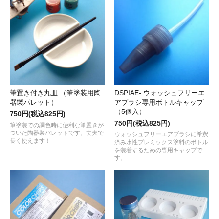
筆置き付き丸皿 （筆塗装用陶
DSPIAE- ウォッシュフリーエ
器製パレット）
アブラシ専用ボトルキャップ
（5個入）
750円(税込825円)
750円(税込825円)
筆塗装での調色時に便利な筆置きが
ついた陶器製パレットです。丈夫で
ウォッシュフリーエアブラシに希釈
長く使えます！
済み水性プレミックス塗料のボトル
を装着するための専用キャップで
す。