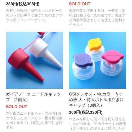
280円(税込308円)
SOLD OUT
希釈した模型用塗料をハンドピース
塗装作業を中断する時、一時的に塗
のカップに手早く注ぐためのエアブ
料皿に被せるための蓋です。裏返す
ラシ用ドロッパーボトル。
と簡易筆置きとしても使える便利ア
イテム！
ガイアノーツ ニードルキャッ
GSIクレオス - Mr.カラーうす
プ （2個入）
め液 大・特大ボトル用注ぎ口
キャップ（3個入）
SOLD OUT
300円(税込330円)
赤と白のニードルキャップが各1個
づつ入ったガイアカラー用専用溶剤
つまみを回して開／閉を切り替える
のボトル全てに対応した細口注ぎ口
ことが出来る、Mrカラーうすめ液用
です。
（大・特大）のボトルに対応した注