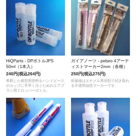
HiQParts - DPボトルJPS
ガイアノーツ - pebeo 4アーテ
50ml（1本入）
ィストマーカー2mm（各種）
240円(税込264円)
250円(税込275円)
希釈した模型用塗料をハンドピース
乾燥後はエナメル系溶剤で拭き取れ
のカップに手早く注ぐためのエアブ
る不透明油性マーカーです。
ラシ用ドロッパーボトル。