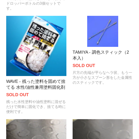
ドロッパーボトルの3個セットで
す。
TAMIYA - 調色スティック（2
本入）
SOLD OUT
片方の先端が平らなヘラ状、もう一
方が小さなスプーン形をした金属性
WAVE - 残った塗料を固めて捨
のスティックです。
てる 水性/油性兼用塗料固化剤
SOLD OUT
残った水性塗料や油性塗料に混ぜる
だけで簡単に固化でき、捨てる時に
便利です。