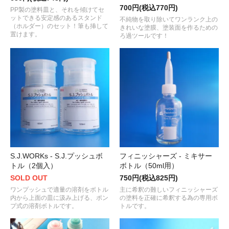
700円(税込770円)
PP製の塗料皿と、それを傾けてセ
ットできる安定感のあるスタンド
不純物を取り除いてワンランク上の
（ホルダー）のセット！筆も挿して
きれいな塗膜、塗装面を作るための
置けます。
ろ過ツールです！
S.J.WORKs - S.J.プッシュボ
フィニッシャーズ - ミキサー
トル（2個入）
ボトル（50ml用）
SOLD OUT
750円(税込825円)
ワンプッシュで適量の溶剤をボトル
主に希釈の難しいフィニッシャーズ
内から上面の皿に汲み上げる、ポン
の塗料を正確に希釈する為の専用ボ
プ式の溶剤ボトルです。
トルです。