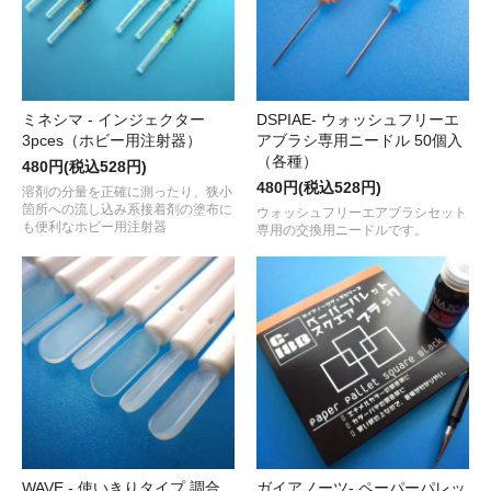
ミネシマ - インジェクター
DSPIAE- ウォッシュフリーエ
3pces（ホビー用注射器）
アブラシ専用ニードル 50個入
（各種）
480円(税込528円)
480円(税込528円)
溶剤の分量を正確に測ったり、狭小
箇所への流し込み系接着剤の塗布に
ウォッシュフリーエアブラシセット
も便利なホビー用注射器
専用の交換用ニードルです。
WAVE - 使いきりタイプ 調合
ガイアノーツ- ペーパーパレッ