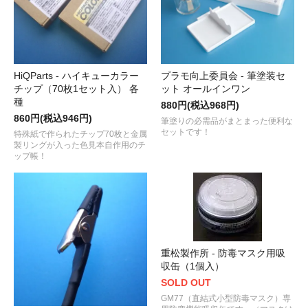
HiQParts - ハイキューカラー
プラモ向上委員会 - 筆塗装セ
チップ（70枚1セット入） 各
ット オールインワン
種
880円(税込968円)
860円(税込946円)
筆塗りの必需品がまとまった便利な
セットです！
特殊紙で作られたチップ70枚と金属
製リングが入った色見本自作用のチ
ップ帳！
重松製作所 - 防毒マスク用吸
収缶（1個入）
SOLD OUT
GM77（直結式小型防毒マスク）専