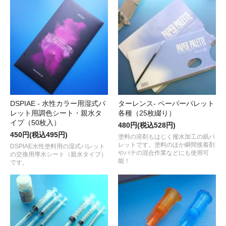
DSPIAE - 水性カラー用湿式パ
ターレンス- ペーパーパレット
レット用調色シート・親水タ
各種（25枚綴り）
イプ（50枚入）
480円(税込528円)
450円(税込495円)
塗料の溶剤もはじく撥水加工の紙パ
レットです。塗料のほか瞬間接着剤
DSPIAE水性塗料用の湿式パレット
やパテの混合作業などにも使用可
の交換用導水シート（親水タイプ）
能！
です。