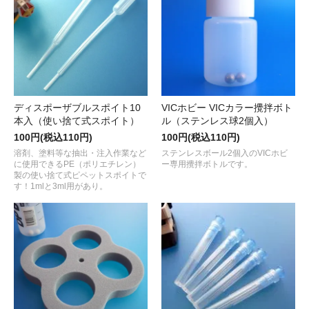
ディスポーザブルスポイト10
VICホビー VICカラー攪拌ボト
本入（使い捨て式スポイト）
ル（ステンレス球2個入）
100円(税込110円)
100円(税込110円)
溶剤、塗料等な抽出・注入作業など
ステンレスボール2個入のVICホビ
に使用できるPE（ポリエチレン）
ー専用攪拌ボトルです。
製の使い捨て式ピペットスポイトで
す！1mlと3ml用があり。