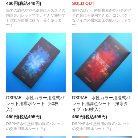
400円(税込440円)
SOLD OUT
筆での調色や混色塗装におススメの
塗料のほか、瞬間接着剤やパテの混
陶器製パレットです。どんな塗料で
合作業にも使用できる、コンパクト
も汚れが簡単に落ち、長く使えま
なサイズの撥水加工の紙パレットで
す！
す。
DSPIAE - 水性カラー用湿式パ
DSPIAE - 水性カラー用湿式パ
レット用導水シート（50枚
レット用調色シート・撥水タ
入）
イプ（50枚入）
450円(税込495円)
450円(税込495円)
DSPIAE水性塗料用の湿式パレット
DSPIAE水性塗料用の湿式パレット
の交換用導水シートです。
の交換用導水シートです。