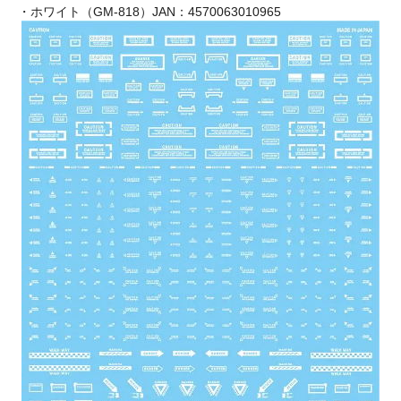
・ホワイト（GM-818）JAN：4570063010965