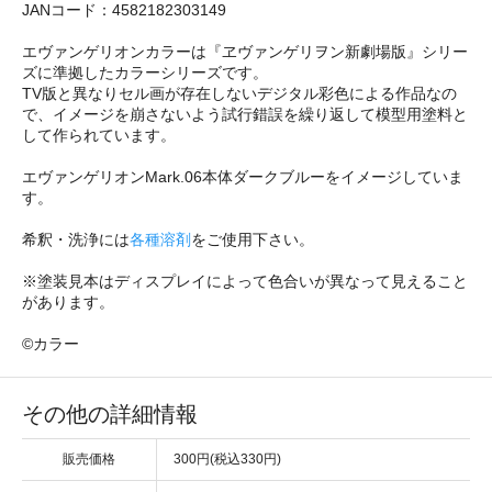
JANコード：4582182303149
エヴァンゲリオンカラーは『ヱヴァンゲリヲン新劇場版』シリー
ズに準拠したカラーシリーズです。
TV版と異なりセル画が存在しないデジタル彩色による作品なの
で、イメージを崩さないよう試行錯誤を繰り返して模型用塗料と
して作られています。
エヴァンゲリオンMark.06本体ダークブルーをイメージしていま
す。
希釈・洗浄には
各種溶剤
をご使用下さい。
※塗装見本はディスプレイによって色合いが異なって見えること
があります。
©カラー
その他の詳細情報
販売価格
300円(税込330円)