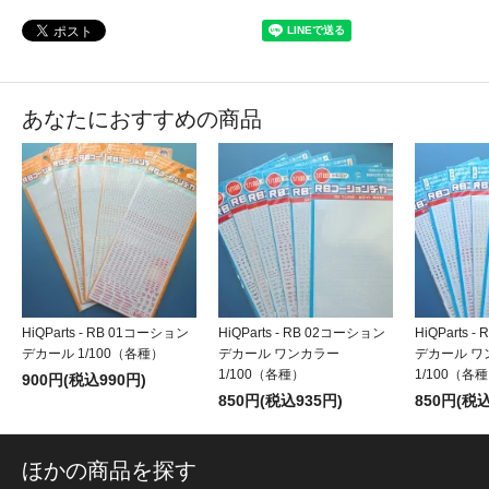
あなたにおすすめの商品
HiQParts - RB 01コーション
HiQParts - RB 02コーション
HiQParts 
デカール 1/100（各種）
デカール ワンカラー
デカール ワ
1/100（各種）
1/100（各
900円(税込990円)
850円(税込935円)
850円(税込
ほかの商品を探す