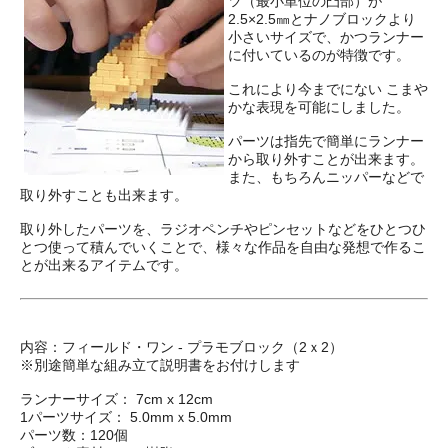
ツ（最小単位の凸部）が
2.5×2.5㎜とナノブロックより
小さいサイズで、かつランナー
に付いているのが特徴です。
これにより今までにない こまや
かな表現を可能にしました。
パーツは指先で簡単にランナー
から取り外すことが出来ます。
また、もちろんニッパーなどで
取り外すことも出来ます。
取り外したパーツを、ラジオペンチやピンセットなどをひとつひ
とつ使って積んでいくことで、様々な作品を自由な発想で作るこ
とが出来るアイテムです。
内容：フィールド・ワン - プラモブロック（2ｘ2）
※別途簡単な組み立て説明書をお付けします
ランナーサイズ： 7cm x 12cm
1パーツサイズ： 5.0mmｘ5.0mm
パーツ数：120個