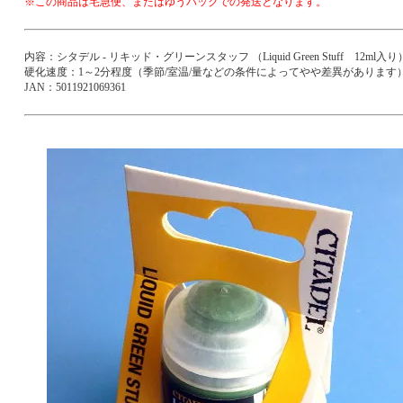
※この商品は宅急便、またはゆうパックでの発送となります。
内容：シタデル - リキッド・グリーンスタッフ （Liquid Green Stuff 12ml入り
硬化速度：1～2分程度（季節/室温/量などの条件によってやや差異があります
JAN：5011921069361