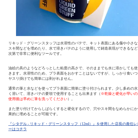
リキッド・グリーンスタッフは水溶性のパテで、キット表面にある傷や小さな
スキ間などを埋めたり、水で溶きパテのように使用して鋳造表現ができるなど
次第で非常に便利なツールです。
油絵の具のようなどろっとした粘度の高さで、そのままでも水に溶かしても使
きます。水溶性のため、プラ表面をおかすことはないですが、しっかり食いつ
ヤスリ掛けでも簡単には剥がれません。
通常の筆と水などを使ってプラ表面に簡単に塗り付けられます。少し多めの水
く溶いて、溶きパテの要領で使用することも出来ます（
※乾燥と硬化が早いの
使用後は早めに筆を洗ってください
）。
また塗り付けてからしばらくすると硬化するので、穴やスキ間をなめらかにか
果的に埋めることが可能です。
『シタデル - リキッド・グリーンスタッフ（12ml）』を使用した店長の責任レ
ーはコチラ