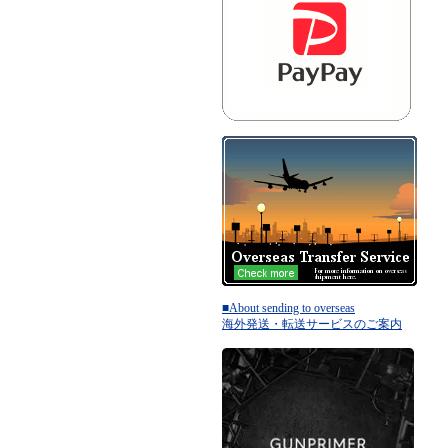
■About sending to overseas
海外発送・転送サービスのご案内