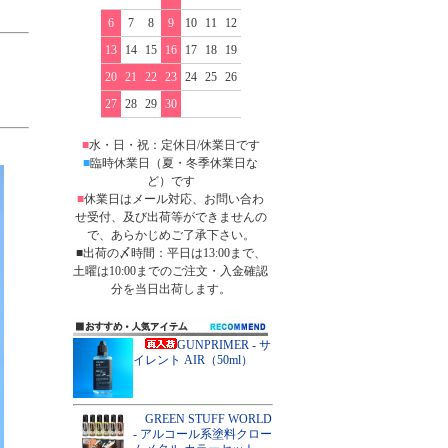
6
7
8
9
10
11
12
13
14
15
16
17
18
19
）
20
21
22
23
24
25
26
）
27
28
29
30
■
水・日・祝：定休日/休業日です
■
臨時休業日（夏・冬季休業日な
ど）です
■
休業日はメール対応、お問い合わ
せ受付、及び出荷等ができませんの
で、あらかじめご了承下さい。
■出荷の〆時間：平日は13:00まで、
土曜は10:00までのご注文・入金確認
分を当日出荷します。
GUNPRIMER - サ
イレント AIR（50ml）
GREEN STUFF WORLD
- アルコール系塗料クロー