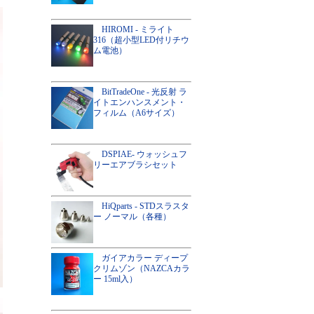
HIROMI - ミライト
316（超小型LED付リチウ
ム電池）
BitTradeOne - 光反射 ラ
イトエンハンスメント・
フィルム（A6サイズ）
DSPIAE- ウォッシュフ
リーエアブラシセット
HiQparts - STDスラスタ
ー ノーマル（各種）
ガイアカラー ディープ
クリムゾン（NAZCAカラ
ー 15ml入）