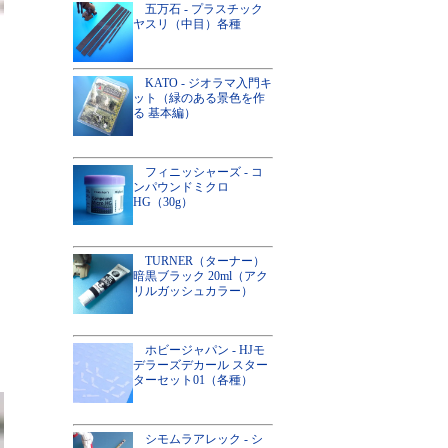
五万石 - プラスチック
ヤスリ（中目）各種
KATO - ジオラマ入門キ
ット（緑のある景色を作
る 基本編）
フィニッシャーズ - コ
ンパウンドミクロ
HG（30g）
TURNER（ターナー）
暗黒ブラック 20ml（アク
リルガッシュカラー）
ホビージャパン - HJモ
デラーズデカール スター
ターセット01（各種）
シモムラアレック - シ