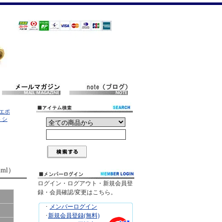
（エポ
 シ
ml）
ログイン・ログアウト・新規会員登
録・会員確認/変更はこちら。
･
メンバーログイン
･
新規会員登録(無料)