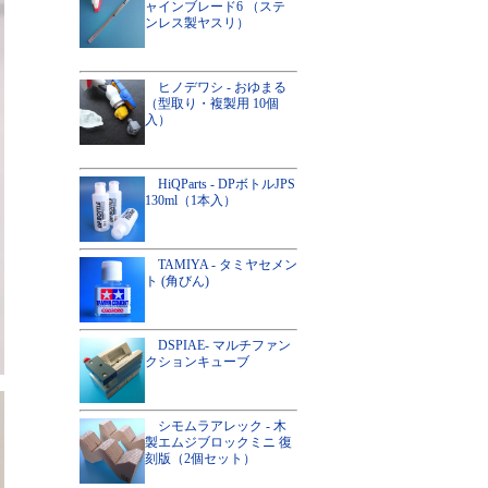
ャインブレード6 （ステ
ンレス製ヤスリ）
ヒノデワシ - おゆまる
（型取り・複製用 10個
入）
HiQParts - DPボトルJPS
130ml（1本入）
TAMIYA - タミヤセメン
ト (角びん)
DSPIAE- マルチファン
クションキューブ
シモムラアレック - 木
製エムジブロックミニ 復
刻版（2個セット）