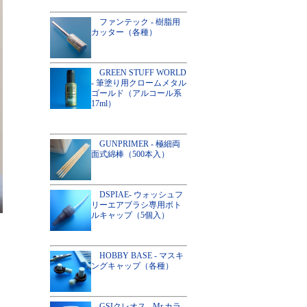
ファンテック - 樹脂用
カッター（各種）
GREEN STUFF WORLD
- 筆塗り用クロームメタル
ゴールド（アルコール系
17ml）
GUNPRIMER - 極細両
面式綿棒（500本入）
DSPIAE- ウォッシュフ
リーエアブラシ専用ボト
ルキャップ（5個入）
HOBBY BASE - マスキ
ングキャップ（各種）
GSIクレオス - Mr.カラ