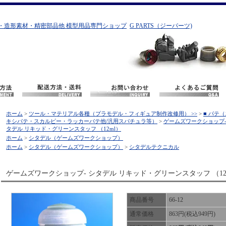
・造形素材・精密部品他 模型用品専門ショップ
G PARTS（ジーパーツ)
ホーム
>
ツール・マテリアル各種（プラモデル・フィギュア制作改修用） >>
>
■ パテ
キシパテ・スカルピー・ラッカーパテ他/汎用スパチュラ等）
>
ゲームズワークショップ-
タデル リキッド・グリーンスタッフ （12ml）
ホーム
>
シタデル（ゲームズワークショップ）
ホーム
>
シタデル（ゲームズワークショップ）
>
シタデルテクニカル
ゲームズワークショップ- シタデル リキッド・グリーンスタッフ （12
商品番号
66-12
通常価格
863円(税込949円)