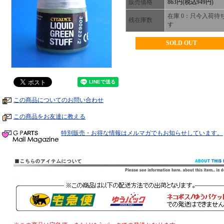
販売価格
863円(税込949円)
在庫 0：只今入荷待
残在庫数
す
SOLD OUT
この商品についてのお問い合わせ
この商品をお友達に教える
特別販売・お得な情報はメルマガでもお知らせしています。