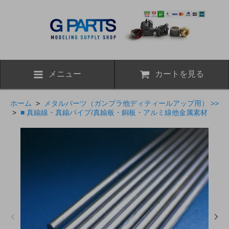
メニュー
カートを見る
ホーム
>
メタルパーツ（ガンプラ他ディティールアップ用） >>
>
■ 真鍮線・真鍮パイプ/真鍮板・銅板・アルミ線他金属素材