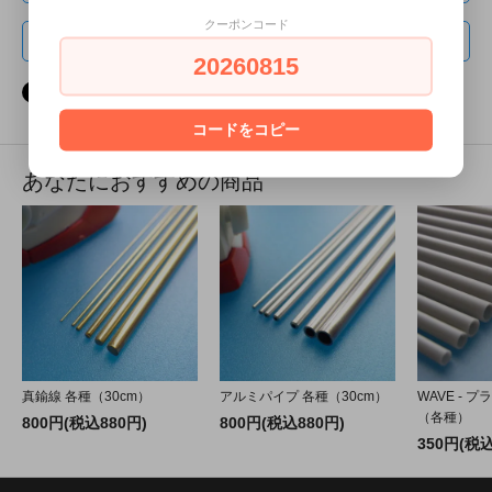
クーポンコード
返品について
20260815
コードをコピー
あなたにおすすめの商品
真鍮線 各種（30cm）
アルミパイプ 各種（30cm）
WAVE - 
（各種）
800円(税込880円)
800円(税込880円)
350円(税込