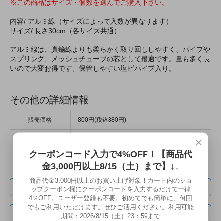
※この商品はサイズ・個数を選んでご購入下さい。
内容/ アルミ線（サイズによって入数が異なります）
サイズ/ 長さ30cm（各サイズ共通）
アルミ線は、真鍮線よりも柔らかく取り回ししやすく、パイプや
スプリング、メッシュチューブの芯として最適です。量も多く長
いので大変お得です。保管しやすい塩ビパイプ入り。
その他の詳細情報
販売価格
800円(税込880円)
型番
a-line
×
クーポンコード入力で4%OFF！【商品代
在庫状況
在庫12個です
金3,000円以上8/15（土）まで】↓↓
商品代金3,000円以上のお買い上げ対象！カート内のショ
この商品を友達に教える
ップクーポン欄にクーポンコードを入力するだけで一律
4％OFF。ユーザー登録も不要。初めてでも簡単に、何回
でもご利用いただけます。ぜひご活用ください。利用可能
この商品について問い合わせる
期間：2026/8/15（土）23：59まで