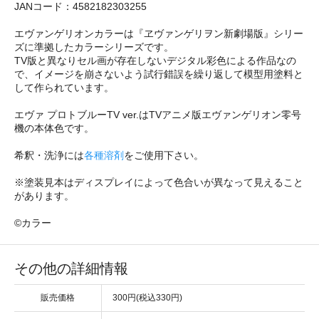
JANコード：4582182303255
エヴァンゲリオンカラーは『ヱヴァンゲリヲン新劇場版』シリー
ズに準拠したカラーシリーズです。
TV版と異なりセル画が存在しないデジタル彩色による作品なの
で、イメージを崩さないよう試行錯誤を繰り返して模型用塗料と
して作られています。
エヴァ プロトブルーTV ver.はTVアニメ版エヴァンゲリオン零号
機の本体色です。
希釈・洗浄には
各種溶剤
をご使用下さい。
※塗装見本はディスプレイによって色合いが異なって見えること
があります。
©カラー
その他の詳細情報
販売価格
300円(税込330円)