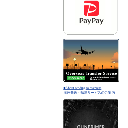
■About sending to overseas
海外発送・転送サービスのご案内