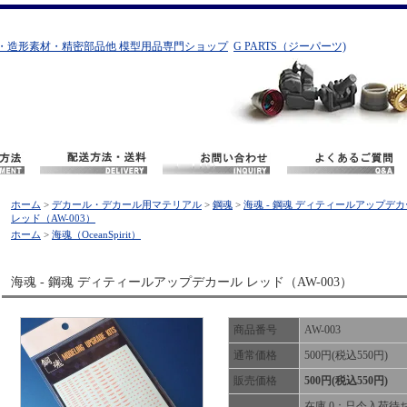
・造形素材・精密部品他 模型用品専門ショップ
G PARTS（ジーパーツ)
ホーム
>
デカール・デカール用マテリアル
>
鋼魂
>
海魂 - 鋼魂 ディティールアップデ
レッド（AW-003）
ホーム
>
海魂（OceanSpirit）
海魂 - 鋼魂 ディティールアップデカール レッド（AW-003）
商品番号
AW-003
通常価格
500円(税込550円)
販売価格
500円(税込550円)
在庫 0：只今入荷待