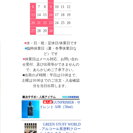
6
7
8
9
10
11
12
13
14
15
16
17
18
19
20
21
22
23
24
25
26
27
28
29
30
■
水・日・祝：定休日/休業日です
■
臨時休業日（夏・冬季休業日な
ど）です
■
休業日はメール対応、お問い合わ
せ受付、及び出荷等ができませんの
で、あらかじめご了承下さい。
■出荷の〆時間：平日は13:00まで、
土曜は10:00までのご注文・入金確認
分を当日出荷します。
GUNPRIMER - サ
イレント AIR（50ml）
GREEN STUFF WORLD
- アルコール系塗料クロー