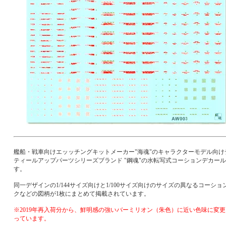
艦船・戦車向けエッッチングキットメーカー"海魂"のキャラクターモデル向け
ティールアップパーツシリーズブランド "鋼魂"の水転写式コーションデカー
す。
同一デザインの1/144サイズ向けと1/100サイズ向けのサイズの異なるコーショ
クなどの図柄が1枚にまとめて掲載されています。
※2019年再入荷分から、鮮明感の強いバーミリオン（朱色）に近い色味に変
っています。