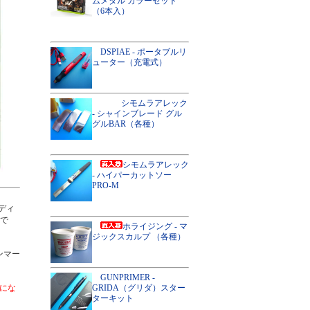
ムメタル カラーセット
（6本入）
DSPIAE - ポータブルリ
ューター（充電式）
シモムラアレック
- シャインブレード グル
グルBAR（各種）
シモムラアレック
- ハイパーカットソー
PRO-M
ディ
ルで
ホライジング - マ
ジックスカルプ （各種）
ンマー
GUNPRIMER -
GRIDA（グリダ）スター
更にな
ターキット