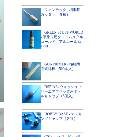
ファンテック - 樹脂用
カッター（各種）
GREEN STUFF WORLD
- 筆塗り用クロームメタル
ゴールド（アルコール系
17ml）
GUNPRIMER - 極細両
面式綿棒（500本入）
DSPIAE- ウォッシュフ
リーエアブラシ専用ボト
ルキャップ（5個入）
HOBBY BASE - マスキ
ングキャップ（各種）
GSIクレオス - Mr.カラ