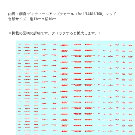
内容：鋼魂 ディティールアップデカール（for 1/144&1/100）レッド
台紙サイズ：縦13cm x 横10cm
※掲載の図柄の詳細です。クリックすると拡大します。↓