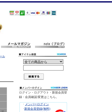
カール
ログイン・ログアウト・新規会員登
録・会員確認/変更はこちら。
･
メンバーログイン
･
新規会員登録(無料)
ちで