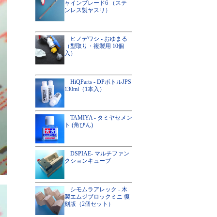
ャインブレード6 （ステ
ンレス製ヤスリ）
ヒノデワシ - おゆまる
（型取り・複製用 10個
入）
HiQParts - DPボトルJPS
130ml（1本入）
TAMIYA - タミヤセメン
ト (角びん)
DSPIAE- マルチファン
クションキューブ
シモムラアレック - 木
製エムジブロックミニ 復
刻版（2個セット）