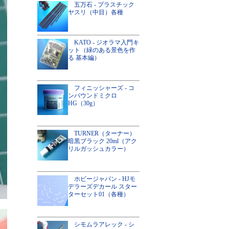
五万石 - プラスチック
ヤスリ（中目）各種
KATO - ジオラマ入門キ
ット（緑のある景色を作
る 基本編）
フィニッシャーズ - コ
ンパウンドミクロ
HG（30g）
TURNER（ターナー）
暗黒ブラック 20ml（アク
リルガッシュカラー）
ホビージャパン - HJモ
デラーズデカール スター
ターセット01（各種）
シモムラアレック - シ