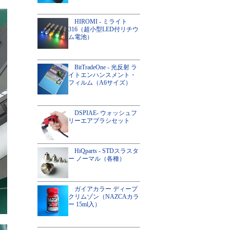
HIROMI - ミライト
316（超小型LED付リチウ
ム電池）
BitTradeOne - 光反射 ラ
イトエンハンスメント・
フィルム（A6サイズ）
DSPIAE- ウォッシュフ
リーエアブラシセット
HiQparts - STDスラスタ
ー ノーマル（各種）
ガイアカラー ディープ
クリムゾン（NAZCAカラ
ー 15ml入）