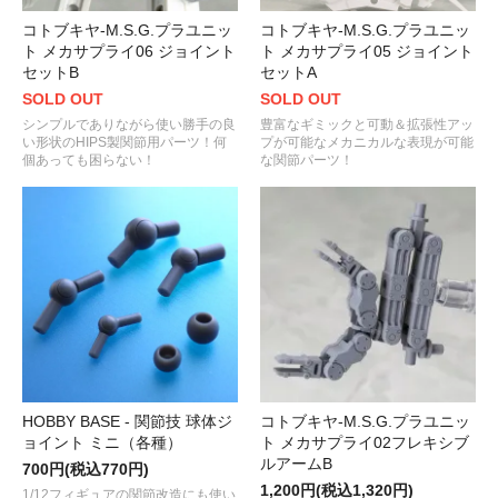
コトブキヤ-M.S.G.プラユニッ
コトブキヤ-M.S.G.プラユニッ
ト メカサプライ06 ジョイント
ト メカサプライ05 ジョイント
セットB
セットA
SOLD OUT
SOLD OUT
シンプルでありながら使い勝手の良
豊富なギミックと可動＆拡張性アッ
い形状のHIPS製関節用パーツ！何
プが可能なメカニカルな表現が可能
個あっても困らない！
な関節パーツ！
HOBBY BASE - 関節技 球体ジ
コトブキヤ-M.S.G.プラユニッ
ョイント ミニ（各種）
ト メカサプライ02フレキシブ
ルアームB
700円(税込770円)
1,200円(税込1,320円)
1/12フィギュアの関節改造にも使い