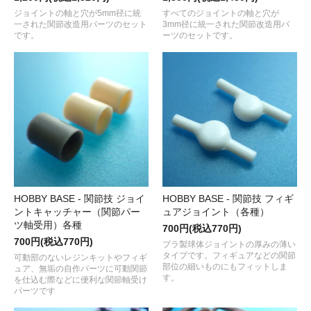
ジョイントの軸と穴が5mm径に統
すべてのジョイントの軸と穴が
一された関節改造用パーツのセット
3mm径に統一された関節改造用パ
です。
ーツのセットです。
HOBBY BASE - 関節技 ジョイ
HOBBY BASE - 関節技 フィギ
ントキャッチャー（関節パー
ュアジョイント（各種）
ツ軸受用）各種
700円(税込770円)
700円(税込770円)
プラ製球体ジョイントの厚みの薄い
タイプです。フィギュアなどの関節
可動部のないレジンキットやフィギ
部位の細いものにもフィットしま
ュア、無垢の自作パーツに可動関節
す。
を仕込む際などに便利な関節軸受け
パーツです