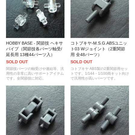
HOBBY BASE - 関節技 ヘキサ
コトブキヤ-M.S.G.ABSユニッ
パイプ（関節技各パーツ軸受/
ト03 Wジョイント（2重関節
延長用 13種44パーツ入）
用 全48パーツ）
SOLD OUT
SOLD OUT
関節技パーツの軸受けや連結等、汎
コトブキヤ ABS製の2重関節用セッ
用性の非常に高いサポートアイテム
トです。1/144・1/100両キット向け
です。全関節技に対応。
で汎用性が高いパーツです。