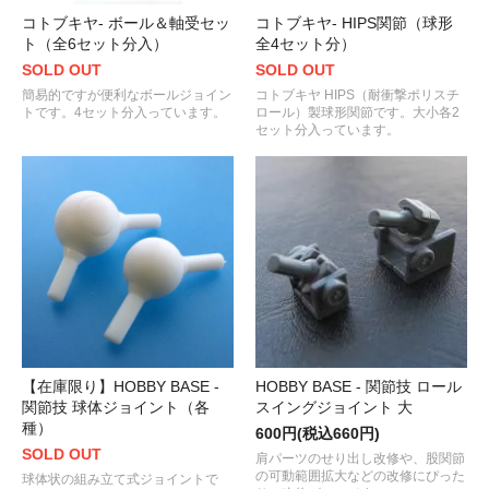
コトブキヤ- ボール＆軸受セッ
コトブキヤ- HIPS関節（球形
ト（全6セット分入）
全4セット分）
SOLD OUT
SOLD OUT
簡易的ですが便利なボールジョイン
コトブキヤ HIPS（耐衝撃ポリスチ
トです。4セット分入っています。
ロール）製球形関節です。大小各2
セット分入っています。
【在庫限り】HOBBY BASE -
HOBBY BASE - 関節技 ロール
関節技 球体ジョイント（各
スイングジョイント 大
種）
600円(税込660円)
SOLD OUT
肩パーツのせり出し改修や、股関節
の可動範囲拡大などの改修にぴった
球体状の組み立て式ジョイントで