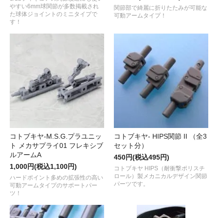
やすい6mm球関節が多数掲載され
関節部で綺麗に折りたたみが可能な
た球体ジョイントのミニタイプで
可動アームタイプ！
す！
コトブキヤ-M.S.G.プラユニッ
コトブキヤ- HIPS関節 II （全3
ト メカサプライ01 フレキシブ
セット分）
ルアームA
450円(税込495円)
1,000円(税込1,100円)
コトブキヤ HIPS（耐衝撃ポリスチ
ロール）製メカニカルデザイン関節
ハードポイント多めの拡張性の高い
パーツです。
可動アームタイプのサポートパー
ツ！