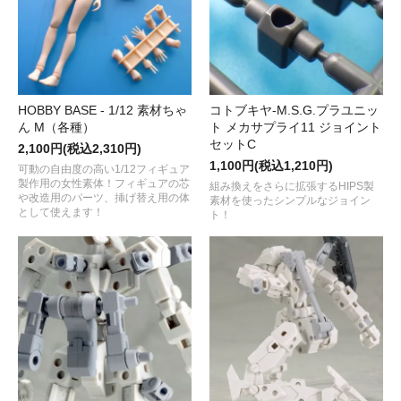
HOBBY BASE - 1/12 素材ちゃ
コトブキヤ-M.S.G.プラユニッ
ん M（各種）
ト メカサプライ11 ジョイント
セットC
2,100円(税込2,310円)
1,100円(税込1,210円)
可動の自由度の高い1/12フィギュア
製作用の女性素体！フィギュアの芯
組み換えをさらに拡張するHIPS製
や改造用のパーツ、挿げ替え用の体
素材を使ったシンプルなジョイン
として使えます！
ト！