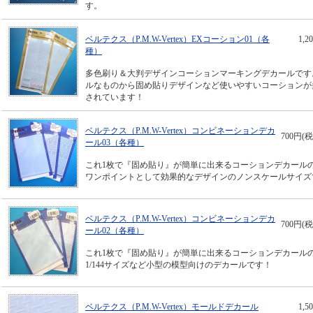
す。
ベルテクス（P.M.W-Vertex）EXコーション01（各
1,
種）
多色刷り＆大判デザインコーションマーキングデカールです
ルなものから固め貼りデザインなど使いやすいコーションが
されています！
ベルテクス（P.M.W-Vertex）コンビネーションデカ
700円(税
ール03（各種）
これ1枚で『固め貼り』が簡単に出来るコーションデカールの
ワンポイントとして効果的なデザインのノンスケールサイズ
ベルテクス（P.M.W-Vertex）コンビネーションデカ
700円(税
ール02（各種）
これ1枚で『固め貼り』が簡単に出来るコーションデカールの
1/144サイズなど小型の模型向けのデカールです！
ベルテクス（P.M.W-Vertex）モールドデカール
1,