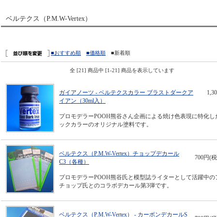
ベルテクス（P.M.W-Vertex）
■おすすめ順
■価格順
■新着順
全 [21] 商品中 [1-21] 商品を表示しています
ガイアノーツ - ベルテクスカラー ブラストダークア
1,
イアン（30ml入）
プロモデラーPOOH熊谷さん企画による焼け色表現に特化し
ックカラーのオリジナル塗料です。
ベルテクス（P.M.W-Vertex）チョップデカール
700円(税
C3（各種）
プロモデラーPOOH熊谷氏と模型誌ライターとして活躍中の
チョップ氏とのコラボデカール第3弾です。
ベルテクス（P.M.W-Vertex） - カーボンデカールS