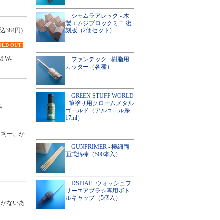
シモムラアレック - 木
製エムジブロックミニ 復
刻版（2個セット）
込384円)
OLD OUT!
.W-
ファンテック - 樹脂用
カッター（各種）
GREEN STUFF WORLD
- 筆塗り用クロームメタル
ゴールド（アルコール系
17ml）
を均一、か
GUNPRIMER - 極細両
面式綿棒（500本入）
DSPIAE- ウォッシュフ
リーエアブラシ専用ボト
ルキャップ（5個入）
つかないあ