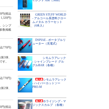
イレント AIR（50ml）
200円(税込
GREEN STUFF WORLD
1,320円)
- アルコール系塗料クロー
ムメタル カラーセット
（6本入）
。シンプ
多数掲載
DSPIAE - ポータブルリ
ューター（充電式）
込770円)
第3弾、
シモムラアレック
- シャインブレード グル
です。
グルBAR（各種）
込770円)
シモムラアレック
- ハイパーカットソー
PRO-M
第2弾、
ホライジング - マ
ジックスカルプ （各種）
500円(税込