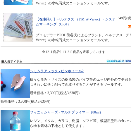
Vertex）の水転写式のコーションデカールです。
349円(税
【在庫限り】ベルテクス （P.M.W-Vertex） - システ
ムマーキング（C-04）
S
プロモデラーPOOH熊谷氏によるブランド、ベルテクス （P.M
Vertex）の水転写式のコーションデカールです。
全 [21] 商品中 [1-21] 商品を表示しています
シモムラアレック - ピンホイール2
様々な厚み・サイズの樹脂製のパイプ等のエッジ内外のフチ部
つきれいに薄く削って面取りすることができるツールです。
通常価格：3,300円(税込3,630円)
販売価格：3,300円(税込3,630円)
フィニッシャーズ - マルチプライマー（80ml）
レジン、メタル、ガラス、樹脂、ソフビ等、模型用塗料の食い
らゆる素材の下地として使えます。