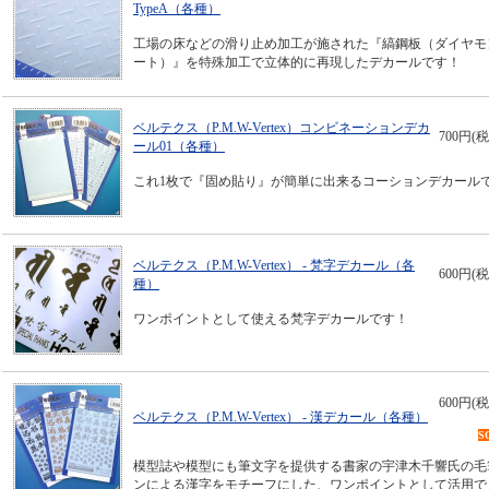
TypeA（各種）
工場の床などの滑り止め加工が施された『縞鋼板（ダイヤモ
ート）』を特殊加工で立体的に再現したデカールです！
ベルテクス（P.M.W-Vertex）コンビネーションデカ
700円(税
ール01（各種）
これ1枚で『固め貼り』が簡単に出来るコーションデカール
ベルテクス（P.M.W-Vertex） - 梵字デカール（各
600円(税
種）
ワンポイントとして使える梵字デカールです！
600円(税
ベルテクス（P.M.W-Vertex） - 漢デカール（各種）
S
模型誌や模型にも筆文字を提供する書家の宇津木千響氏の毛
ンによる漢字をモチーフにした、ワンポイントとして活用で