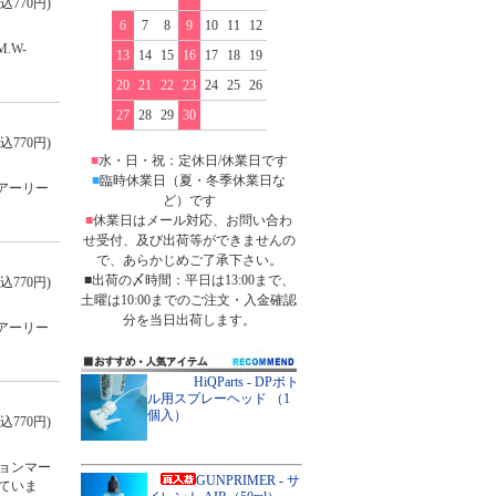
込770円)
6
7
8
9
10
11
12
.W-
13
14
15
16
17
18
19
20
21
22
23
24
25
26
27
28
29
30
込770円)
■
水・日・祝：定休日/休業日です
■
臨時休業日（夏・冬季休業日な
アーリー
ど）です
■
休業日はメール対応、お問い合わ
せ受付、及び出荷等ができませんの
で、あらかじめご了承下さい。
■出荷の〆時間：平日は13:00まで、
込770円)
土曜は10:00までのご注文・入金確認
分を当日出荷します。
アーリー
HiQParts - DPボト
ル用スプレーヘッド （1
個入）
込770円)
ョンマー
GUNPRIMER - サ
ていま