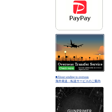
■About sending to overseas
海外発送・転送サービスのご案内