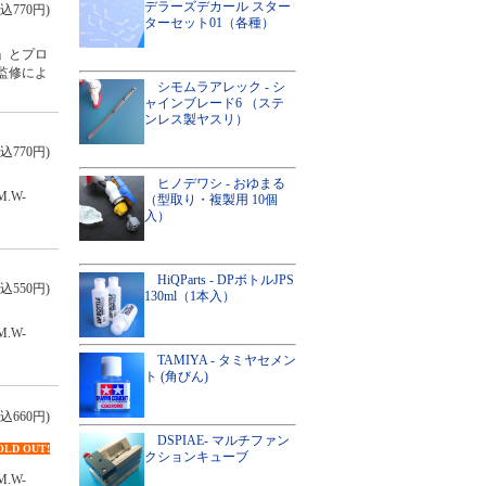
デラーズデカール スター
込770円)
ターセット01（各種）
A」とプロ
監修によ
シモムラアレック - シ
ャインブレード6 （ステ
ンレス製ヤスリ）
込770円)
ヒノデワシ - おゆまる
.W-
（型取り・複製用 10個
入）
HiQParts - DPボトルJPS
込550円)
130ml（1本入）
.W-
TAMIYA - タミヤセメン
ト (角びん)
込660円)
DSPIAE- マルチファン
OLD OUT!
クションキューブ
.W-