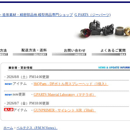
・造形素材・精密部品他 模型用品専門ショップ
G PARTS（ジーパーツ)
ホーム
>
ベルテクス（P.M.W-Vertex）