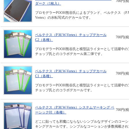
700円(税
ダーク（1枚入）
プロモデラーPOOH熊谷氏によるブランド、ベルテクス （P.M
Vertex）の水転写式のデカールです。
ベルテクス（P.M.W-Vertex）チョップデカール
700円(税
C2（各種）
プロモデラーPOOH熊谷氏と模型誌ライターとして活躍中の
チョップ氏とのコラボデカール第二弾です。
ベルテクス（P.M.W-Vertex）チョップデカール
700円(税
C1（各種）
プロモデラーPOOH熊谷氏と模型誌ライターとして活躍中の
チョップ氏とのコラボデカールです。
ベルテクス（P.M.W-Vertex）システムマーキング ベ
700円(税
ーシック01（各種）
どこに貼っても邪魔にならないシンプルなデザインのコーシ
キングデカールです。シンプルなコーションが多数掲載され