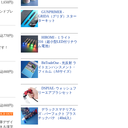
1,650円)
ンドプレ
GUNPRIMER -
GRIDA（グリダ）スター
ターキット
込770円)
HIROMI - ミライト
316（超小型LED付リチウ
ム電池）
です！
BitTradeOne - 光反射 ラ
イトエンハンスメント・
フィルム（A6サイズ）
込660円)
DSPIAE- ウォッシュフ
リーエアブラシセット
込660円)
デラックスマテリアル
ズ - パーフェクト プラス
OLD OUT!
チックパテ （40ml入）
筆デザイ
きる漢字