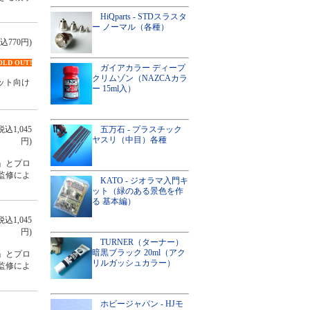
HiQparts - STDスラスタ
ー ノーマル（各種）
込770円)
OLD OUT!
ガイアカラー ディープ
クリムゾン（NAZCAカラ
キット向け
ー 15ml入）
五万石 - プラスチック
税込1,045
ヤスリ（中目）各種
円)
A」とプロ
監修によ
KATO - ジオラマ入門キ
ット（緑のある景色を作
る 基本編）
税込1,045
円)
TURNER（ターナー）
暗黒ブラック 20ml（アク
A」とプロ
リルガッシュカラー）
監修によ
ホビージャパン - HJモ