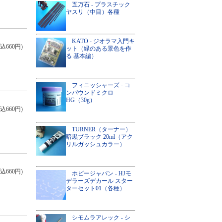
五万石 - プラスチック
ヤスリ（中目）各種
KATO - ジオラマ入門キ
込660円)
ット（緑のある景色を作
る 基本編）
フィニッシャーズ - コ
ンパウンドミクロ
HG（30g）
込660円)
TURNER（ターナー）
暗黒ブラック 20ml（アク
リルガッシュカラー）
込660円)
ホビージャパン - HJモ
デラーズデカール スター
ターセット01（各種）
シモムラアレック - シ