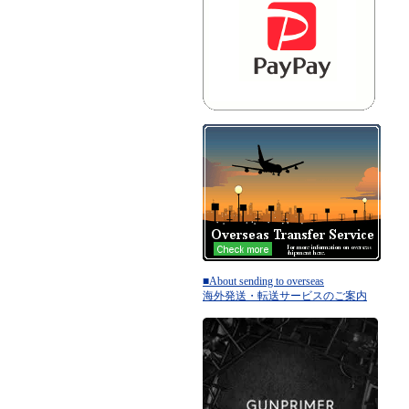
■About sending to overseas
海外発送・転送サービスのご案内