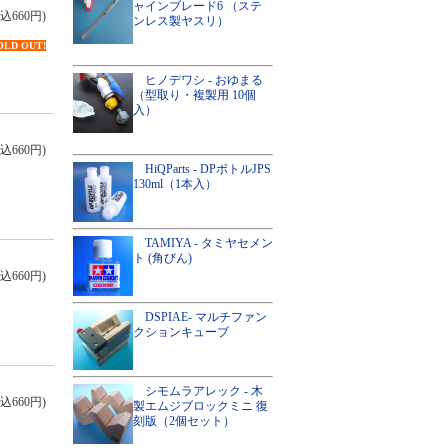
ャインブレード6 （ステ
込660円)
ンレス製ヤスリ）
OLD OUT!
ヒノデワシ - おゆまる
（型取り・複製用 10個
入）
込660円)
HiQParts - DPボトルJPS
130ml（1本入）
TAMIYA - タミヤセメン
ト (角びん)
込660円)
DSPIAE- マルチファン
クションキューブ
シモムラアレック - 木
込660円)
製エムジブロックミニ 復
刻版（2個セット）