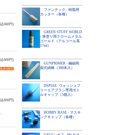
ファンテック - 樹脂用
カッター（各種）
込660円)
GREEN STUFF WORLD
- 筆塗り用クロームメタル
ゴールド（アルコール系
17ml）
込660円)
GUNPRIMER - 極細両
面式綿棒（500本入）
OLD OUT!
DSPIAE- ウォッシュフ
リーエアブラシ専用ボト
ルキャップ（5個入）
込660円)
HOBBY BASE - マスキ
。
ングキャップ（各種）
GSIクレオス - Mr.カラ