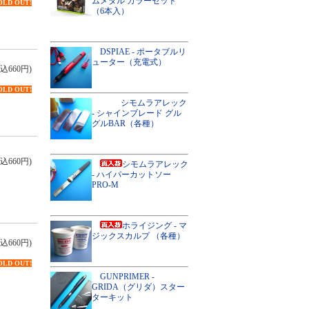
ムメタル カラーセット
OLD OUT!
（6本入）
DSPIAE - ポータブルリ
ューター（充電式）
込660円)
OLD OUT!
シモムラアレック
- シャインブレード グル
グルBAR（各種）
込660円)
シモムラアレック
- ハイパーカットソー
PRO-M
ホライジング - マ
ジックスカルプ （各種）
込660円)
OLD OUT!
GUNPRIMER -
GRIDA（グリダ）スター
ターキット