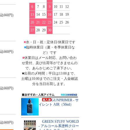
6
7
8
9
10
11
12
13
14
15
16
17
18
19
込660円)
20
21
22
23
24
25
26
27
28
29
30
■
水・日・祝：定休日/休業日です
■
臨時休業日（夏・冬季休業日な
込660円)
ど）です
■
休業日はメール対応、お問い合わ
せ受付、及び出荷等ができませんの
で、あらかじめご了承下さい。
■出荷の〆時間：平日は13:00まで、
土曜は10:00までのご注文・入金確認
分を当日出荷します。
込660円)
GUNPRIMER - サ
イレント AIR（50ml）
GREEN STUFF WORLD
込660円)
- アルコール系塗料クロー