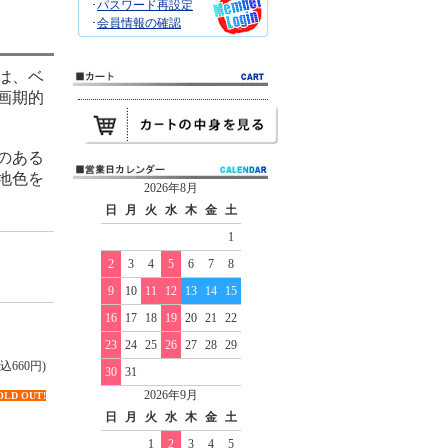
･
パスワード再設定
･
会員情報の確認
は、ベ
画期的
のある
地色を
2026年8月
日
月
火
水
木
金
土
1
2
3
4
5
6
7
8
9
10
11
12
13
14
15
16
17
18
19
20
21
22
23
24
25
26
27
28
29
込660円)
30
31
2026年9月
OLD OUT!
日
月
火
水
木
金
土
1
2
3
4
5