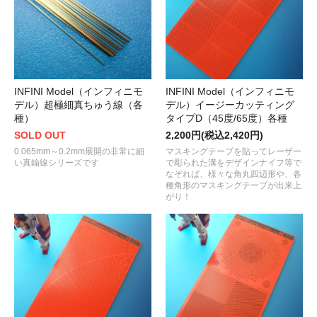
INFINI Model（インフィニモ
INFINI Model（インフィニモ
デル）超極細真ちゅう線（各
デル）イージーカッティング
種）
タイプD（45度/65度）各種
SOLD OUT
2,200円(税込2,420円)
0.065mm～0.2mm展開の非常に細
マスキングテープを貼ってレーザー
い真鍮線シリーズです
で彫られた溝をデザインナイフ等で
なぞれば、様々な角丸四辺形や、各
種角形のマスキングテープが出来上
がり！