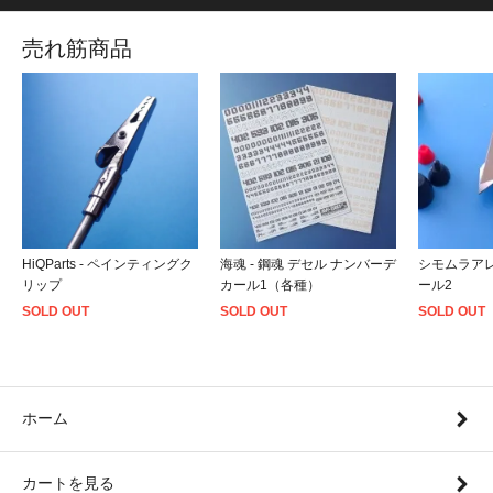
売れ筋商品
HiQParts - ペインティングク
海魂 - 鋼魂 デセル ナンバーデ
シモムラアレ
リップ
カール1（各種）
ール2
SOLD OUT
SOLD OUT
SOLD OUT
ホーム
カートを見る