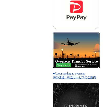
■About sending to overseas
海外発送・転送サービスのご案内