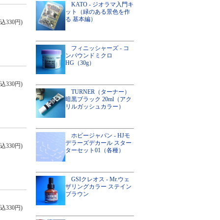
KATO - ジオラマ入門キ
ット（緑のある景色を作
る 基本編）
込330円)
フィニッシャーズ - コ
ンパウンドミクロ
HG（30g）
込330円)
TURNER（ターナー）
暗黒ブラック 20ml（アク
リルガッシュカラー）
ホビージャパン - HJモ
デラーズデカール スター
込330円)
ターセット01（各種）
GSIクレオス - Mr.ウェ
ザリングカラー ステイン
ブラウン
込330円)