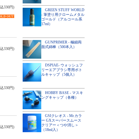
込330円)
GREEN STUFF WORLD
- 筆塗り用クロームメタル
OLD OUT!
ゴールド（アルコール系
17ml）
GUNPRIMER - 極細両
面式綿棒（500本入）
込330円)
DSPIAE- ウォッシュフ
リーエアブラシ専用ボト
ルキャップ（5個入）
込330円)
HOBBY BASE - マスキ
ングキャップ（各種）
GSIクレオス - Mr.カラ
ー GXスーパースムース
クリアー＜つや消し＞
込330円)
（18ml入）