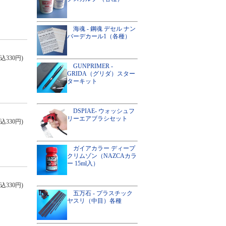
海魂 - 鋼魂 デセル ナン
バーデカール1（各種）
込330円)
GUNPRIMER -
GRIDA（グリダ）スター
ターキット
DSPIAE- ウォッシュフ
リーエアブラシセット
込330円)
ガイアカラー ディープ
クリムゾン（NAZCAカラ
ー 15ml入）
込330円)
五万石 - プラスチック
ヤスリ（中目）各種