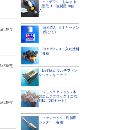
ヒノデワシ - おゆまる
（型取り・複製用 10個
入）
TAMIYA - タミヤセメン
込330円)
ト (角びん)
TAMIYA - スミ入れ塗料
（各種）
込330円)
DSPIAE- マルチファン
クションキューブ
シモムラアレック - 木
製エムジブロックミニ 復
刻版（2個セット）
込330円)
ファンテック - 樹脂用
カッター（各種）