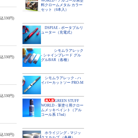
WORLD - アルコール系塗
料クロームメタル カラー
セット（6本入）
込330円)
DSPIAE - ポータブルリ
ューター（充電式）
シモムラアレック
- シャインブレード グル
込330円)
グルBAR（各種）
シモムラアレック - ハ
イパーカットソー PRO-M
込330円)
GREEN STUFF
WORLD - 筆塗り用クロー
ムメッキペイント（アル
コール系 17ml）
ホライジング - マジッ
込330円)
クスカルプ （各種）