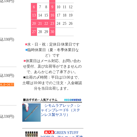
込330円)
6
7
8
9
10
11
12
13
14
15
16
17
18
19
20
21
22
23
24
25
26
27
28
29
30
込330円)
■
水・日・祝：定休日/休業日です
■
臨時休業日（夏・冬季休業日な
ど）です
■
休業日はメール対応、お問い合わ
せ受付、及び出荷等ができませんの
で、あらかじめご了承下さい。
込330円)
■出荷の〆時間：平日は13:00まで、
土曜は10:00までのご注文・入金確認
OLD OUT!
分を当日出荷します。
シモムラアレック - シ
ャインブレード6 （ステ
ンレス製ヤスリ）
込330円)
GREEN STUFF