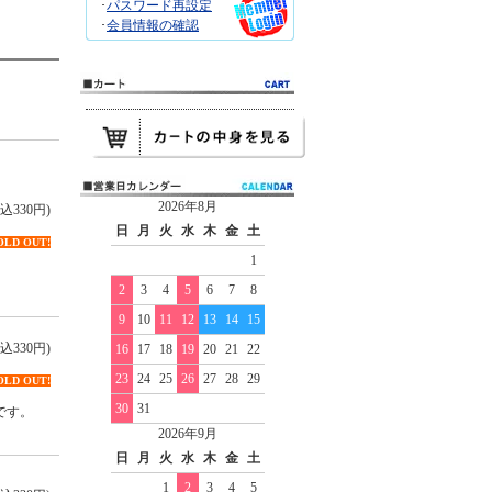
･
パスワード再設定
･
会員情報の確認
2026年8月
込330円)
日
月
火
水
木
金
土
OLD OUT!
1
。
2
3
4
5
6
7
8
9
10
11
12
13
14
15
込330円)
16
17
18
19
20
21
22
23
24
25
26
27
28
29
OLD OUT!
30
31
です。
2026年9月
日
月
火
水
木
金
土
1
2
3
4
5