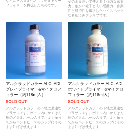
などにそのまま色として使えるサー
そのまま注いで使える！強力な密着
フェイサーを再現したものです。
力、細かい粒子と高い隠蔽力、作業
性と経済性を追求したハイスペック
な希釈済みプラサフです。
アルクラッドカラー ALCLADII
アルクラッドカラー ALCLADII
グレイプライマー&マイクロフ
ホワイトプライマー&マイクロ
ィラー（約118ml入）
フィラー（約118ml入）
SOLD OUT
SOLD OUT
アルクラッドカラーの下地に最適な
アルクラッドカラーの下地に最適な
プラサフです。ボトル内にかくはん
プラサフです。ボトル内にかくはん
用のメタルボール入りで、よく振っ
用のメタルボール入りで、よく振っ
てからハンドピースのカップにその
てからハンドピースのカップにその
まま注げば使えます！
まま注げば使えます！