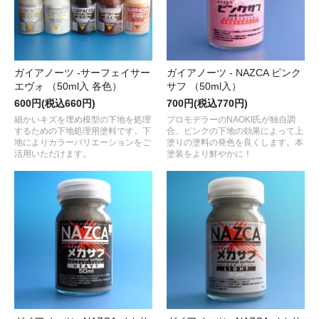
ガイアノーツ -サーフェイサー
ガイアノーツ - NAZCA ピンク
エヴォ （50ml入 各色）
サフ （50ml入）
600円(税込660円)
700円(税込770円)
細かいキズを埋め模型の下地を処理
プロモデラーのNAOKI氏が独自調
するための下地処理用塗料です。下
合、ピンクの下地の効果によって上
地によりカラーバリエーションをご
塗りの塗料の発色を良くします。本
活用いただけます。
塗装をより鮮やかに！