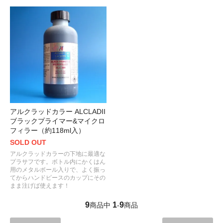
アルクラッドカラー ALCLADII
ブラックプライマー&マイクロ
フィラー（約118ml入）
SOLD OUT
アルクラッドカラーの下地に最適な
プラサフです。ボトル内にかくはん
用のメタルボール入りで、よく振っ
てからハンドピースのカップにその
まま注げば使えます！
9
1
9
商品中
-
商品