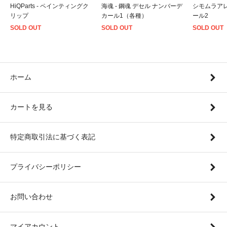
HiQParts - ペインティングク
海魂 - 鋼魂 デセル ナンバーデ
シモムラアレ
リップ
カール1（各種）
ール2
SOLD OUT
SOLD OUT
SOLD OUT
ホーム
カートを見る
特定商取引法に基づく表記
プライバシーポリシー
お問い合わせ
マイアカウント