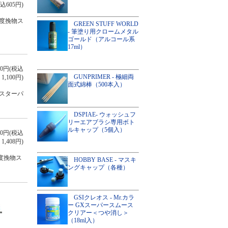
込605円)
度挽物ス
GREEN STUFF WORLD
- 筆塗り用クロームメタル
ゴールド（アルコール系
17ml）
000円(税込
GUNPRIMER - 極細両
1,100円)
面式綿棒（500本入）
スターパ
DSPIAE- ウォッシュフ
リーエアブラシ専用ボト
ルキャップ（5個入）
280円(税込
1,408円)
度挽物ス
HOBBY BASE - マスキ
ングキャップ（各種）
GSIクレオス - Mr.カラ
ー GXスーパースムース
クリアー＜つや消し＞
（18ml入）