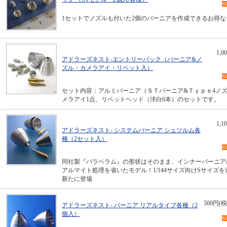
S
1セットでノズルも付いた2個のバーニアを作成できるお得な
1,
アドラーズネスト-エントリーパック（バーニア&ノ
ズル・カメラアイ・リベット入）
S
セット内容：アルミバーニア（ＳＴバーニア&Ｔｙｐｅ4ノ
メラアイ1点、リベットヘッド（洋白6本）のセットです。
1,
アドラーズネスト- システムバーニア シュツルム各
種（2セット入）
S
同社製『パラベラム』の形状はそのまま、インナーバーニア
アルマイト処理を省いたモデル！1/144サイズ向けSサイズ
新たに登場
500円(税
アドラーズネスト- バーニア リアルタイプ各種（2
個入）
S