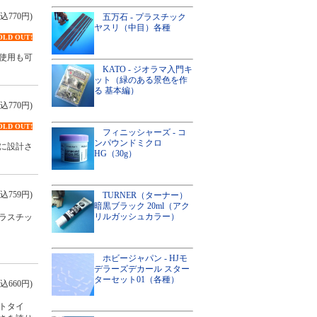
込770円)
五万石 - プラスチック
ヤスリ（中目）各種
OLD OUT!
使用も可
KATO - ジオラマ入門キ
ット（緑のある景色を作
る 基本編）
込770円)
OLD OUT!
フィニッシャーズ - コ
ンパウンドミクロ
に設計さ
HG（30g）
込759円)
TURNER（ターナー）
暗黒ブラック 20ml（アク
リルガッシュカラー）
ラスチッ
ホビージャパン - HJモ
デラーズデカール スター
ターセット01（各種）
込660円)
トタイ