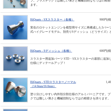
プ。プラスチックでは難しい薄さと機械切削ならではの精密
ます。
HiQparts - SXスラスター（各種）
900円(税
実在のロケットエンジンを模型用サイズに再構成した3パー
式ハイグレードモデル。別売りSディッシュ（どうサイズ）
HiQparts - Sディッシュ（各種）
600円(税
スラスター用追加パーツ STD・SXスラスターの基部に追加
仕様にディテールアップ！
HiQparts - STDスラスターノーマル
1,
（14.0mm/16.0mm）
塗り分けしやすい内外殻分割仕様のアルミバーニアです。プ
クでは難しい薄さと機械切削ならではの精密さを誇ります。