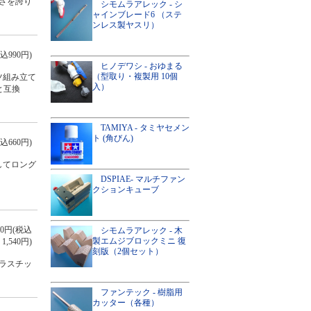
さを誇り
シモムラアレック - シ
ャインブレード6 （ステ
ンレス製ヤスリ）
込990円)
ヒノデワシ - おゆまる
（型取り・複製用 10個
ツ組み立て
入）
と互換
TAMIYA - タミヤセメン
ト (角びん)
込660円)
してロング
DSPIAE- マルチファン
クションキューブ
400円(税込
シモムラアレック - 木
製エムジブロックミニ 復
1,540円)
刻版（2個セット）
ラスチッ
ファンテック - 樹脂用
カッター（各種）