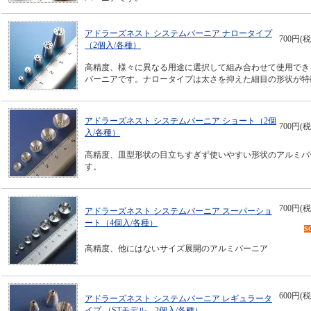
アドラーズネスト システムバーニア ナロータイプ
700円(税
（2個入/各種）
高精度、様々に異なる用途に選択して組み合わせて使用でき
バーニアです。ナロータイプは太さを抑えた細目の形状が特
アドラーズネスト システムバーニア ショート（2個
700円(税
入/各種）
高精度、皿型形状の目立ちすぎず使いやすい形状のアルミバ
す。
700円(税
アドラーズネスト システムバーニア スーパーショ
ート（4個入/各種）
S
高精度、他にはないサイズ展開のアルミバーニア
600円(税
アドラーズネスト システムバーニア レギュラータ
イプ （STモデル 2個入/各種）