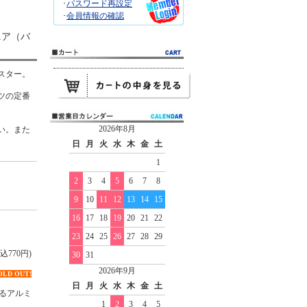
･
パスワード再設定
･
会員情報の確認
ニア（バ
スター。
ツの定番
2026年8月
い。また
日
月
火
水
木
金
土
1
2
3
4
5
6
7
8
9
10
11
12
13
14
15
16
17
18
19
20
21
22
23
24
25
26
27
28
29
込770円)
30
31
2026年9月
OLD OUT!
日
月
火
水
木
金
土
るアルミ
1
2
3
4
5