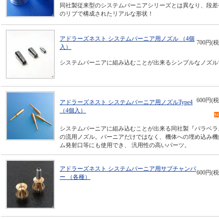
同社製従来型のシステムバーニアシリーズとは異なり、段差
のリブで構成されたリアルな形状！
アドラーズネスト システムバーニア用ノズル （4個
700円(税
入）
システムバーニアに組み込むことが出来るシンプルなノズル
600円(税
アドラーズネスト システムバーニア用ノズルType4
（4個入）
S
システムバーニアに組み込むことが出来る同社製『パラベラ
の流用ノズル。バーニアだけではなく、機体への埋め込み機
ム発射口等にも使用でき、 汎用性の高いパーツ。
アドラーズネスト システムバーニア用サブチャンバ
600円(税
ー （各種）