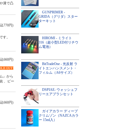
や溝で凸
GUNPRIMER -
GRIDA（グリダ）スター
ターキット
込770円)
です。
HIROMI - ミライト
316（超小型LED付リチウ
ム電池）
込660円)
BitTradeOne - 光反射 ラ
イトエンハンスメント・
OLD OUT!
フィルム（A6サイズ）
ム』から
銃 、ビー
DSPIAE- ウォッシュフ
リーエアブラシセット
込660円)
ガイアカラー ディープ
クリムゾン（NAZCAカラ
ー 15ml入）