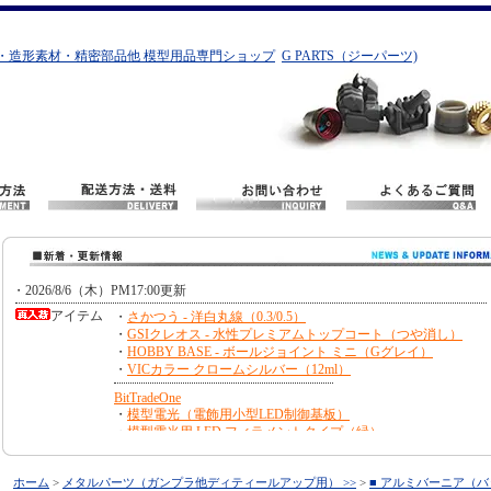
・造形素材・精密部品他 模型用品専門ショップ
G PARTS（ジーパーツ)
ホーム
>
メタルパーツ（ガンプラ他ディティールアップ用） >>
>
■ アルミバーニア（