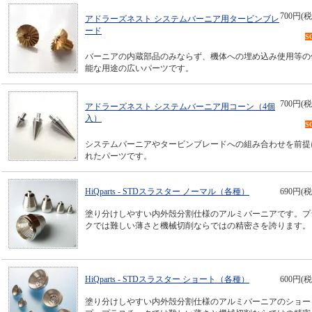
700円(税
アドラーズネスト システムバーニア用タービンブレ
ード
S
バーニアの内蔵部品のみならず、機体への埋め込み使用等の
能な用途の広いパーツです。
700円(税
アドラーズネスト システムバーニア用コーン（4個
入）
S
システムバーニアやタービンブレードへの組み合わせを前提
れたパーツです。
HiQparts - STDスラスター ノーマル（各種）
690円(税
塗り分けしやすい内外殻分割仕様のアルミバーニアです。プ
クでは難しい薄さと機械切削ならではの精密さを誇ります。
HiQparts - STDスラスター ショート（各種）
600円(税
塗り分けしやすい内外殻分割仕様のアルミバーニアのショー