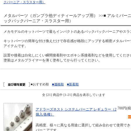
クバーニア・スラスター用）
メタルパーツ（ガンプラ他ディティールアップ用） >>■ アルミバー
ックパックバーニア・スラスター用）
メカモデルのキットパーツで最もインパクトのあるバックパックバーニアやスラ
キットパーツの簡単な付け換えだけで存在感が格段にアップする精密メタルパー
アイテムです。
設置や接着は白化しにくい瞬間接着剤やエポキシ系接着剤などを使用してくださ
塗装はメタルプライマーを薄く塗布してから行ってください。
■おすすめ順
■価格順
■新着順
全 [21] 商品中 [1-21] 商品を表示しています
700円(税
アドラーズネスト システムバーニア レギュラー（2
個入/各種）
S
高精度、様々に異なる用途に選択して組み合わせて使用でき
バーニアです。