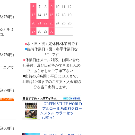
6
7
8
9
10
11
12
13
14
15
16
17
18
19
込770円)
20
21
22
23
24
25
26
るアルミ
27
28
29
30
徴。
■
水・日・祝：定休日/休業日です
■
臨時休業日（夏・冬季休業日な
ど）です
込770円)
■
休業日はメール対応、お問い合わ
せ受付、及び出荷等ができませんの
ーニアで
で、あらかじめご了承下さい。
■出荷の〆時間：平日は13:00まで、
土曜は10:00までのご注文・入金確認
分を当日出荷します。
込770円)
OLD OUT!
GREEN STUFF WORLD
- アルコール系塗料クロー
ムメタル カラーセット
（6本入）
込660円)