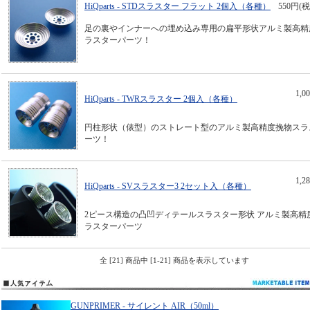
HiQparts - STDスラスター フラット 2個入（各種）
550円(税
足の裏やインナーへの埋め込み専用の扁平形状アルミ製高精
ラスターパーツ！
1,
HiQparts - TWRスラスター 2個入（各種）
円柱形状（俵型）のストレート型のアルミ製高精度挽物スラ
ーツ！
1,
HiQparts - SVスラスター3 2セット入（各種）
2ピース構造の凸凹ディテールスラスター形状 アルミ製高精
ラスターパーツ
全 [21] 商品中 [1-21] 商品を表示しています
GUNPRIMER - サイレント AIR（50ml）