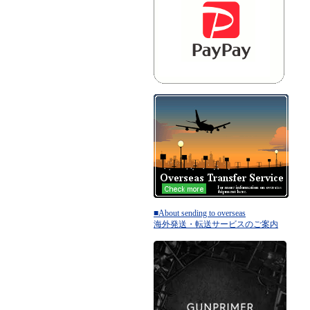
■About sending to overseas
海外発送・転送サービスのご案内