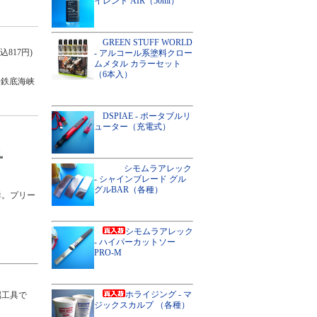
イレント AIR（50ml）
GREEN STUFF WORLD
込817円)
- アルコール系塗料クロー
ムメタル カラーセット
（6本入）
～鉄底海峡
DSPIAE - ポータブルリ
ューター（充電式）
シモムラアレック
- シャインブレード グル
グルBAR（各種）
群。プリー
シモムラアレック
- ハイパーカットソー
PRO-M
ホライジング - マ
端工具で
ジックスカルプ （各種）