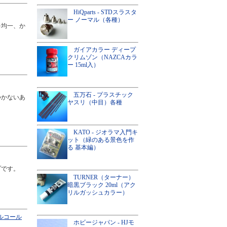
HiQparts - STDスラスタ
ー ノーマル（各種）
を均一、か
ガイアカラー ディープ
クリムゾン（NAZCAカラ
ー 15ml入）
五万石 - プラスチック
つかないあ
ヤスリ（中目）各種
KATO - ジオラマ入門キ
ット（緑のある景色を作
る 基本編）
プです。
TURNER（ターナー）
暗黒ブラック 20ml（アク
リルガッシュカラー）
アルコール
ホビージャパン - HJモ