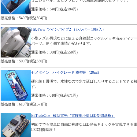
ミニショベル、またグラビティの粘度調節剤のセットです。
通常価格：540円(税込594円)
販売価格：540円(税込594円)
HiQParts- ツインパイプ2 （シルバー 10個入）
小型ノズル再現などに使える真鍮製ニッケルメッキ済みディテ
パーツ。使う側で表情が変わります。
通常価格：500円(税込550円)
販売価格：500円(税込550円)
セメダイン - ハイグレード 模型用（20ml）
硬化後も透明で、水性なので水で延ばしたりすることもできる
す。
通常価格：610円(税込671円)
販売価格：610円(税込671円)
BitTradeOne - 模型電光（電飾用小型LED制御基板）
初めてでも簡単に自由に複雑なLED発光ギミックを実現できる
LED制御基板！