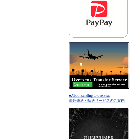
■About sending to overseas
海外発送・転送サービスのご案内