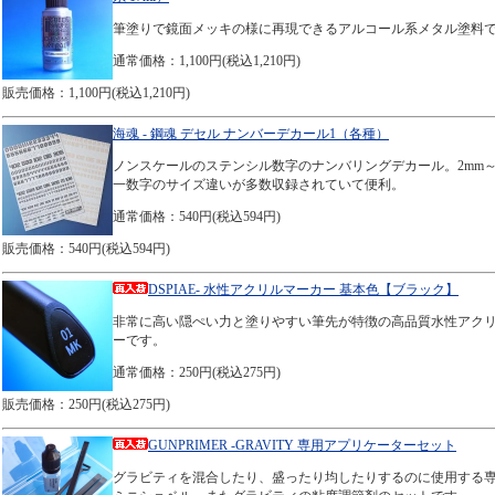
筆塗りで鏡面メッキの様に再現できるアルコール系メタル塗料
通常価格：1,100円(税込1,210円)
販売価格：1,100円(税込1,210円)
海魂 - 鋼魂 デセル ナンバーデカール1（各種）
ノンスケールのステンシル数字のナンバリングデカール。2mm～
一数字のサイズ違いが多数収録されていて便利。
通常価格：540円(税込594円)
販売価格：540円(税込594円)
DSPIAE- 水性アクリルマーカー 基本色【ブラック】
非常に高い隠ぺい力と塗りやすい筆先が特徴の高品質水性アク
ーです。
通常価格：250円(税込275円)
販売価格：250円(税込275円)
GUNPRIMER -GRAVITY 専用アプリケーターセット
グラビティを混合したり、盛ったり均したりするのに使用する