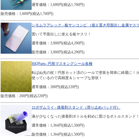
通常価格：1,600円(税込1,760円)
販売価格：1,600円(税込1,760円)
シモムラアレック - 板サンコンビ （据え置き型面出し金属ヤス
置いて平面出しに使える板ヤスリ！
通常価格：3,900円(税込4,290円)
販売価格：3,900円(税込4,290円)
HiQParts- 円形マスキングシール各種
転ばぬ先の杖！円形カット済のシールで塗装を簡単に綺麗に！
使っているので高精度＆シャープな形状！
通常価格：200円(税込220円)
販売価格：200円(税込220円)
ロボザムライ - 接着剤スタンド（滑り止めパッド付）
液が少なくなった接着剤ボトルを斜めに置けるボトルスタンド
通常価格：1,364円(税込1,500円)
販売価格：1,364円(税込1,500円)