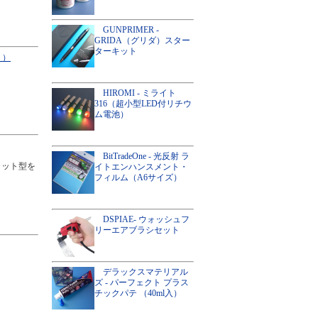
GUNPRIMER -
GRIDA（グリダ）スター
ターキット
リ）
HIROMI - ミライト
316（超小型LED付リチウ
ム電池）
BitTradeOne - 光反射 ラ
カット型を
イトエンハンスメント・
フィルム（A6サイズ）
DSPIAE- ウォッシュフ
リーエアブラシセット
！
デラックスマテリアル
ズ - パーフェクト プラス
チックパテ （40ml入）