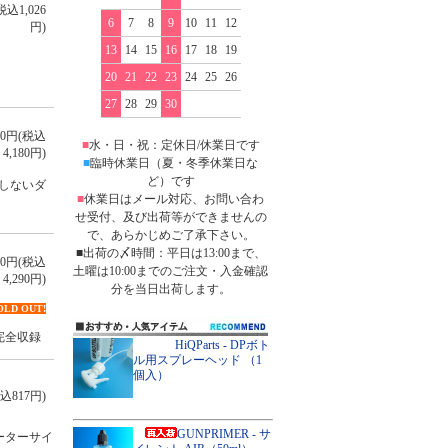
税込1,026
6
7
8
9
10
11
12
円)
13
14
15
16
17
18
19
20
21
22
23
24
25
26
27
28
29
30
800円(税込
■
水・日・祝：定休日/休業日です
4,180円)
■
臨時休業日（夏・冬季休業日な
ど）です
しないダ
■
休業日はメール対応、お問い合わ
せ受付、及び出荷等ができませんの
で、あらかじめご了承下さい。
■出荷の〆時間：平日は13:00まで、
900円(税込
土曜は10:00までのご注文・入金確認
4,290円)
分を当日出荷します。
OLD OUT!
を完全収録
HiQParts - DPボト
ル用スプレーヘッド （1
個入）
込817円)
GUNPRIMER - サ
モーターサイ