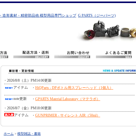
・造形素材・精密部品他 模型用品専門ショップ
G PARTS（ジーパーツ)
ホーム
>
模型雑誌・書籍