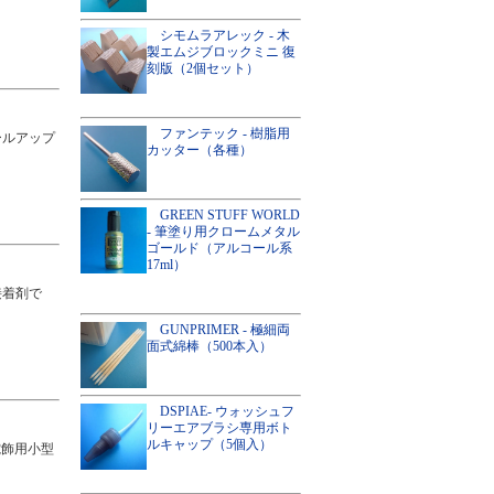
シモムラアレック - 木
製エムジブロックミニ 復
刻版（2個セット）
ファンテック - 樹脂用
ールアップ
カッター（各種）
GREEN STUFF WORLD
- 筆塗り用クロームメタル
ゴールド（アルコール系
17ml）
接着剤で
GUNPRIMER - 極細両
面式綿棒（500本入）
DSPIAE- ウォッシュフ
リーエアブラシ専用ボト
ルキャップ（5個入）
電飾用小型