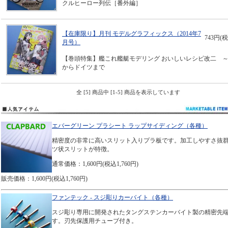
クルヒーロー列伝［番外編］
【在庫限り】月刊 モデルグラフィックス（2014年7
743円(税
月号）
【巻頭特集】艦これ艦艇モデリング おいしいレシピ改二 
からドイツまで
全 [5] 商品中 [1-5] 商品を表示しています
エバーグリーン プラシート ラップサイディング（各種）
精密度の非常に高いスリット入りプラ板です。加工しやすさ抜
ツ状スリットが特徴。
通常価格：1,600円(税込1,760円)
販売価格：1,600円(税込1,760円)
ファンテック - スジ彫りカーバイト（各種）
スジ彫り専用に開発されたタングステンカーバイト製の精密先
す。刃先保護用チューブ付き。