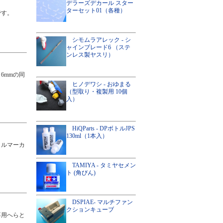
デラーズデカール スター
ターセット01（各種）
です。
シモムラアレック - シ
ャインブレード6 （ステ
ンレス製ヤスリ）
6mmの同
ヒノデワシ - おゆまる
（型取り・複製用 10個
入）
HiQParts - DPボトルJPS
130ml（1本入）
リルマーカ
TAMIYA - タミヤセメン
ト (角びん)
DSPIAE- マルチファン
クションキューブ
専用へらと