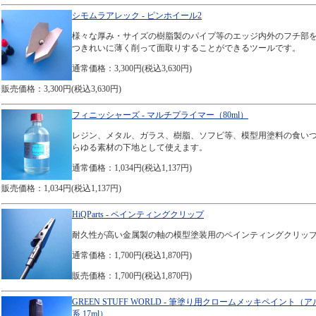
シモムラアレック - ピンホイール2
様々な厚み・サイズの樹脂製のパイプ等のエッジ内外のフチ部
つきれいに薄く削って面取りすることができるツールです。
通常価格：3,300円(税込3,630円)
販売価格：3,300円(税込3,630円)
フィニッシャーズ - マルチプライマー（80ml）
レジン、メタル、ガラス、樹脂、ソフビ等、模型用塗料の食い
らゆる素材の下地として使えます。
通常価格：1,034円(税込1,137円)
販売価格：1,034円(税込1,137円)
HiQParts - ペインティングクリップ
耐久性が高い金属製の軸の模型塗装用のペインティングクリッ
通常価格：1,700円(税込1,870円)
販売価格：1,700円(税込1,870円)
GREEN STUFF WORLD - 筆塗り用クロームメッキペイント（
系 17ml）