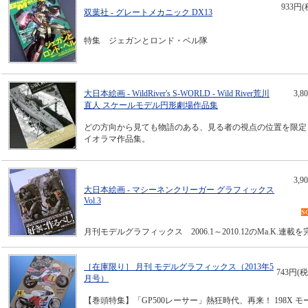
933円(
双葉社 - グレートメカニック DX13
特集 ジェガンとロンド・ベル隊
大日本絵画 - WildRiver's S-WORLD - Wild River荒川
3,
直人 スケールモデル円形劇場作品集
どの方向から見ても物語のある、見る者の視点の位置を限定
イオラマ作品集。
3,
大日本絵画 - マシーネンクリーガー グラフィックス
Vol.3
S
月刊モデルグラフィックス 2006.1～2010.12のMa.K.連載
［在庫限り］ 月刊 モデルグラフィックス（2013年5
743円(税
月号）
【巻頭特集】「GP500レーサー」熱狂時代、再来！ 198X 